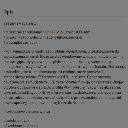
Opis
Zestaw składa się z :
1 x Srebrny anodowany
profil P6
o długości 1000 mm
1 x osłonka (do wyboru mleczna lub bezbarwna)
1 x komplet zaślepek
Profil wpuszczany wąski jest profilem wpustowym, przeznaczonym do
wpuszczenia w kanał. Może zostać wbudowany w dowolną powierzchnię
(karton-gips, płyty drewniane, płyty kamienne, ściany, sufity, itp.), a
estetyczne „skrzydełka” kompletnie zasłonią krawędzie kanału. Wykonany
z wysokiej jakości anodowanego aluminium, może pomieścić
standardowe taśmy LED o szerokości 8 lub 10 mm. Będąc stylową
obudową dla samych taśm LED, pełni również funkcję ich radiatora, dbając
o dobre oddawanie ciepła.Do profilu P6-1 oferujemy również akcesoria,
takie jak osłonki typu „klik” w kilku wersjach wykończenia (transparentna,
szron, mleczna) czy boczne zaślepki, które profesjonalnie zamkną profil
oraz zapobiegną dostawaniu się kurzu do środka.
Przykładowe zastosowania:
produkcja mebli
oświetlenie kuchenne