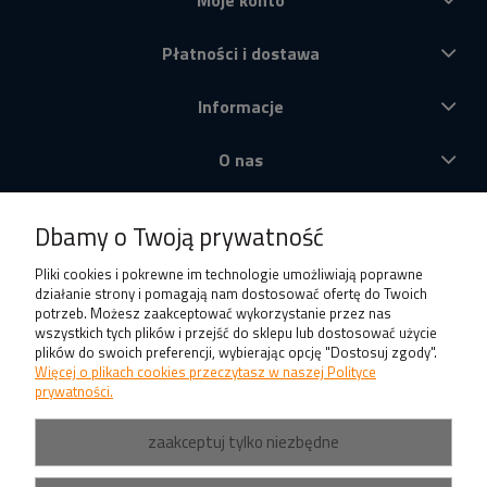
Płatności i dostawa
Informacje
O nas
Produkty
Dbamy o Twoją prywatność
Pliki cookies i pokrewne im technologie umożliwiają poprawne
działanie strony i pomagają nam dostosować ofertę do Twoich
potrzeb. Możesz zaakceptować wykorzystanie przez nas
wszystkich tych plików i przejść do sklepu lub dostosować użycie
plików do swoich preferencji, wybierając opcję "Dostosuj zgody".
Więcej o plikach cookies przeczytasz w naszej Polityce
prywatności.
zaakceptuj tylko niezbędne