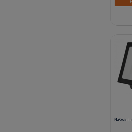
P
Naświetl