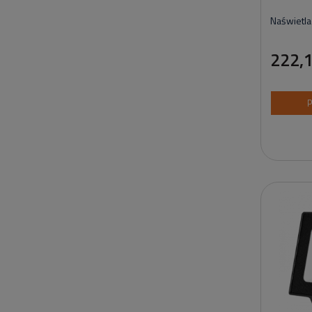
Naświetl
222,1
P