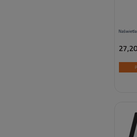
Naświetl
27,20
P