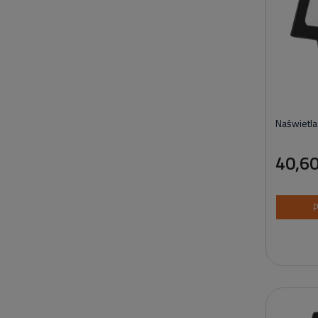
Naświetl
40,60
P