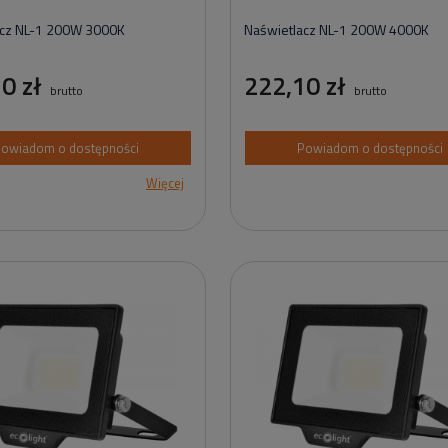
acz NL-1 200W 3000K
Naświetlacz NL-1 200W 4000K
0 zł
222,10 zł
brutto
brutto
owiadom o dostępności
Powiadom o dostępności
Więcej