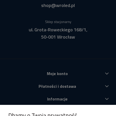
shop@wroled.pl
Sklep stacjonarny
ul. Grota-Roweckiego 168/1,
50-001 Wrocław
Moje konto
Płatności i dostawa
Informacje
O nas
Dbamy o Twoją prywatność