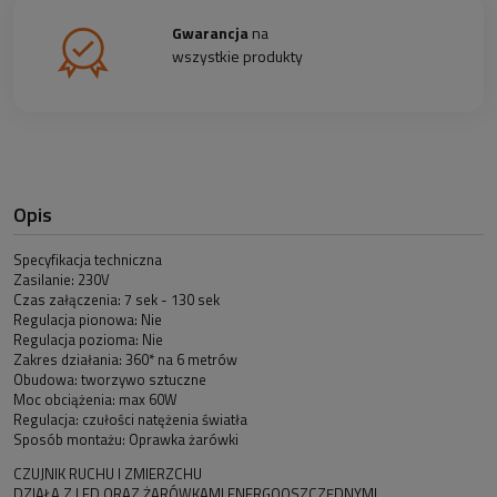
Gwarancja
na
wszystkie produkty
Opis
Specyfikacja techniczna
Zasilanie: 230V
Czas załączenia: 7 sek - 130 sek
Regulacja pionowa: Nie
Regulacja pozioma: Nie
Zakres działania: 360* na 6 metrów
Obudowa: tworzywo sztuczne
Moc obciążenia: max 60W
Regulacja: czułości natężenia światła
Sposób montażu: Oprawka żarówki
CZUJNIK RUCHU I ZMIERZCHU
DZIAŁA Z LED ORAZ ŻARÓWKAMI ENERGOOSZCZĘDNYMI