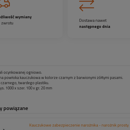
żliwość wymiany
Dostawa nawet
b zwrotu
następnego dnia
tali ocynkowanej ogniowo.
a powłoka kauczukowa w kolorze czarnym z barwionymi żółtymi pasami.
 czarnego, twardego plastiku.
s. 1000 x szer. 100 x gr. 20 mm
y powiązane
Kauczukowe zabezpieczenie narożnika - narożnik prosty