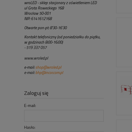
wroLED - sklep stacjonary z oświetleniem LED
ul Grota Roweckiego 168
Wrocław 50-001
NIP: 6141612168
Otwarte pon-pt: 8'30-16'30
Kontakt telefoniczny (od poniedziałku do piątku,
w godzinach 8:00-16:00)
- 519 337 057
www.wroled.pl
e-mail:
shop@wroled.pl
e-mail:
bhp@incor.com.pl
Zaloguj się
E-mail:
Hasło: