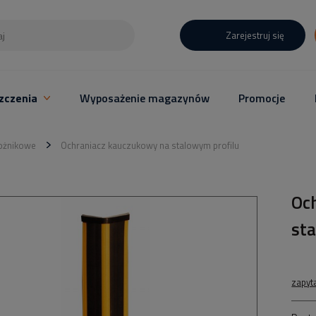
Zarejestruj się
zczenia
Wyposażenie magazynów
Promocje
rożnikowe
Ochraniacz kauczukowy na stalowym profilu
Oc
st
zapyt