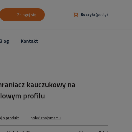
Koszyk:
(pusty)
Zaloguj się
Blog
Kontakt
hraniacz kauczukowy na
alowym profilu
aj o produkt
poleć znajomemu