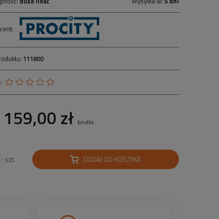
pność:
duża ilość
Wysyłka w:
5 dni
cent:
roduktu:
111800
:
159,00 zł
brutto
DODAJ DO KOSZYKA
szt.