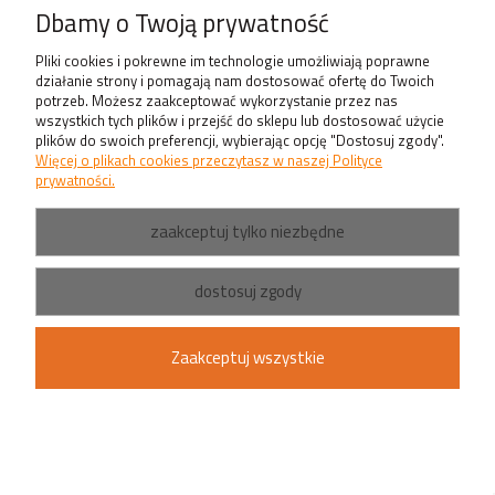
Dbamy o Twoją prywatność
Informacje
Pliki cookies i pokrewne im technologie umożliwiają poprawne
działanie strony i pomagają nam dostosować ofertę do Twoich
potrzeb. Możesz zaakceptować wykorzystanie przez nas
O nas
wszystkich tych plików i przejść do sklepu lub dostosować użycie
plików do swoich preferencji, wybierając opcję "Dostosuj zgody".
Produkty
Więcej o plikach cookies przeczytasz w naszej Polityce
prywatności.
zaakceptuj tylko niezbędne
dostosuj zgody
Zaakceptuj wszystkie