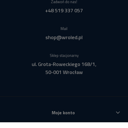
Zadwoń do nas!
+48 519 337 057
Mail
shop@wroled.pl
Sklep stacjonarny
ul. Grota-Roweckiego 168/1,
50-001 Wrocław
Moje konto
Płatności i dostawa