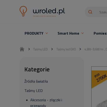
PRODUKTY
Smart Home
Pomies
Oświetlenie LED z montażem
Taśmy LED
Taśmy led EKO
4,8W-9,6W/m , D
Kategorie
Źródła światła
Taśmy LED
Akcesoria - złączki i
przewody