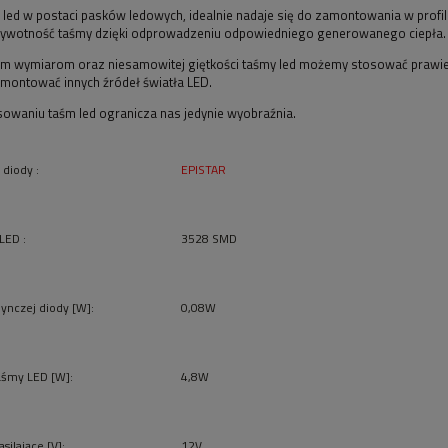
e led w postaci pasków ledowych, idealnie nadaje się do zamontowania w prof
żywotność taśmy dzięki odprowadzeniu odpowiedniego generowanego ciepła.
ym wymiarom oraz niesamowitej giętkości taśmy led możemy stosować prawie w
ontować innych źródeł światła LED.
sowaniu taśm led ogranicza nas jedynie wyobraźnia.
 diody :
EPISTAR
 LED :
3528 SMD
ynczej diody [W]:
0,08W
śmy LED [W]:
4,8W
asilające [V]:
12V