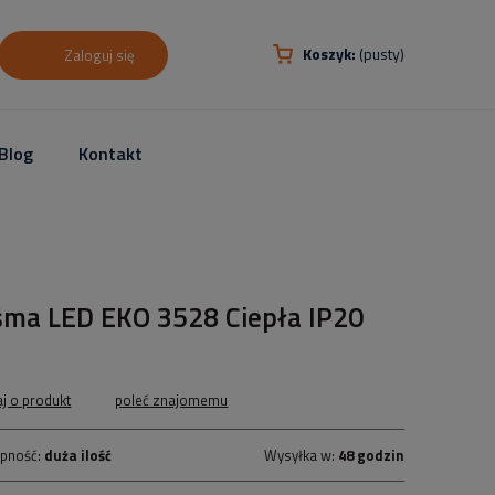
Koszyk:
(pusty)
Zaloguj się
Blog
Kontakt
śma LED EKO 3528 Ciepła IP20
aj o produkt
poleć znajomemu
pność:
duża ilość
Wysyłka w:
48 godzin