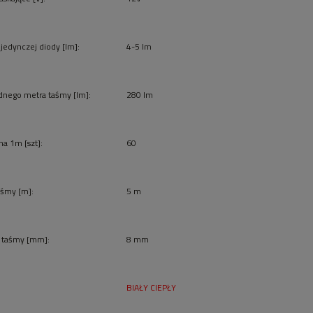
jedynczej diody [lm]:
4-5 lm
ednego metra taśmy [lm]:
280 lm
 na 1m [szt]:
60
aśmy [m]:
5 m
 taśmy [mm]:
8 mm
BIAŁY CIEPŁY