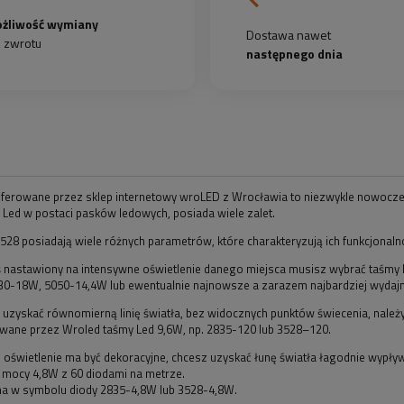
żliwość wymiany
Dostawa nawet
b zwrotu
następnego dnia
oferowane przez sklep internetowy wroLED z Wrocławia to niezwykle nowocze
 Led w postaci pasków ledowych, posiada wiele zalet.
528 posiadają wiele różnych parametrów, które charakteryzują ich funkcjonal
eś nastawiony na intensywne oświetlenie danego miejsca musisz wybrać taśmy 
30-18W, 5050-14,4W lub ewentualnie najnowsze a zarazem najbardziej wydaj
z uzyskać równomierną linię światła, bez widocznych punktów świecenia, należy
owane przez Wroled taśmy Led 9,6W, np. 2835-120 lub 3528–120.
e oświetlenie ma być dekoracyjne, chcesz uzyskać łunę światła łagodnie wypływ
o mocy 4,8W z 60 diodami na metrze.
śma w symbolu diody 2835-4,8W lub 3528-4,8W.