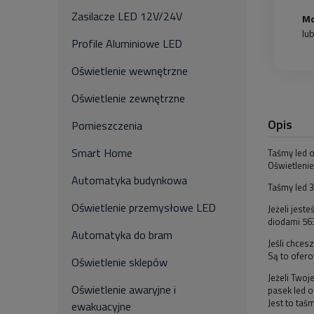
Zasilacze LED 12V/24V
Mo
lu
Profile Aluminiowe LED
Oświetlenie wewnętrzne
Oświetlenie zewnętrzne
Opis
Pomieszczenia
Smart Home
Taśmy led 
Oświetlenie
Automatyka budynkowa
Taśmy led 3
Oświetlenie przemysłowe LED
Jeżeli jest
diodami 56
Automatyka do bram
Jeśli chces
Są to ofer
Oświetlenie sklepów
Jeżeli Twoj
Oświetlenie awaryjne i
pasek led 
Jest to ta
ewakuacyjne