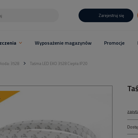
Zarejestruj się
zczenia
Wyposażenie magazynów
Promocje
ioda: 3528
Taśma LED EKO 3528 Ciepła IP20
Ta
zapyt
Dostę