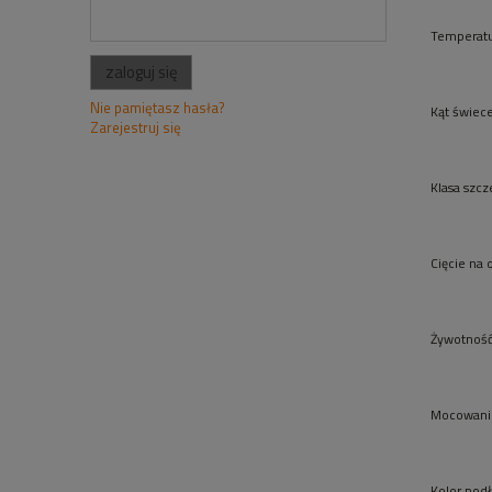
Temperatu
zaloguj się
Nie pamiętasz hasła?
Kąt świece
Zarejestruj się
Klasa szcz
Cięcie na 
Żywotność
Mocowani
Kolor pod