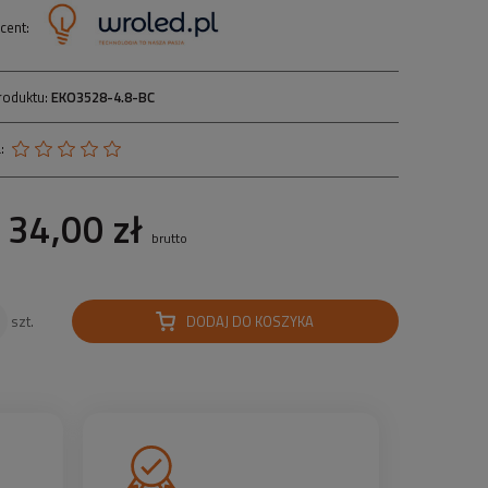
cent:
roduktu:
EKO3528-4.8-BC
:
34,00 zł
brutto
DODAJ DO KOSZYKA
szt.