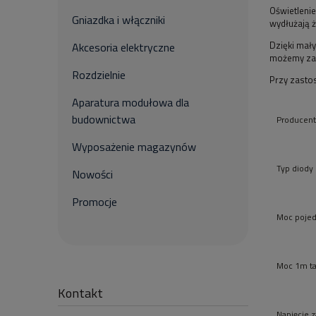
Oświetleni
Gniazdka i włączniki
wydłużają 
Dzięki mał
Akcesoria elektryczne
możemy zam
Rozdzielnie
Przy zasto
Aparatura modułowa dla
budownictwa
Producent
Wyposażenie magazynów
Typ diody
Nowości
Promocje
Moc pojed
Moc 1m ta
Kontakt
Napięcie z