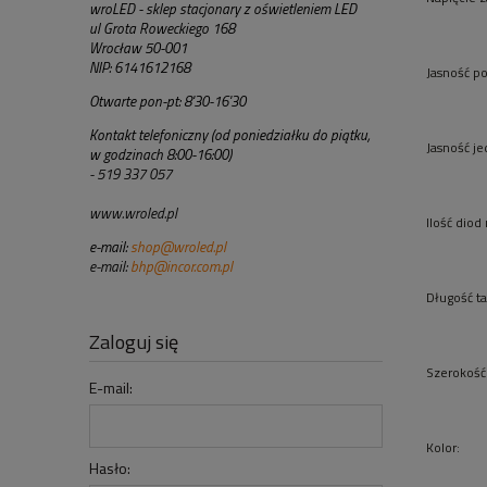
wroLED - sklep stacjonary z oświetleniem LED
ul Grota Roweckiego 168
Wrocław 50-001
NIP: 6141612168
Jasność po
Otwarte pon-pt: 8'30-16'30
Kontakt telefoniczny (od poniedziałku do piątku,
Jasność j
w godzinach 8:00-16:00)
- 519 337 057
www.wroled.pl
Ilość diod
e-mail:
shop@wroled.pl
e-mail:
bhp@incor.com.pl
Długość t
Zaloguj się
Szerokość
E-mail:
Kolor:
Hasło: