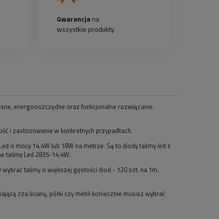
Gwarancja
na
wszystkie produkty
sne, energooszczędne oraz funkcjonalne rozwiązanie.
ność i zastosowanie w konkretnych przypadkach.
Led o mocy 14,4W lub 18W na metrze. Są to diody taśmy led z
ne taśmy Led 2835-14,4W.
 wybrać taśmy o większej gęstości diod - 120 szt. na 1m.
ającą zza ściany, półki czy mebli koniecznie musisz wybrać