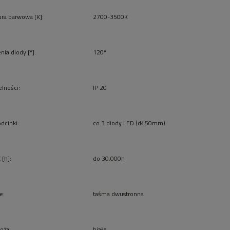
ra barwowa [K]:
2700-3500K
nia diody [º]:
120º
elności:
IP 20
odcinki:
co 3 diody LED (dł 50mm)
 [h]:
do 30.000h
e:
taśma dwustronna
łoża:
białe