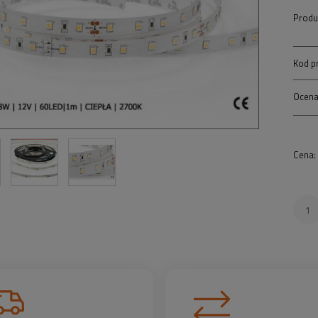
Produ
Kod p
Ocena
Cena: