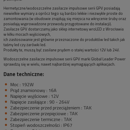
Hermetyczne/wodoszczelne zasilacze impulsowe serii GPV posiadają
niewielkie wymiary a oprócz tego są bardzo lekkie i niezwykle proste do
zamontowania (w obudowie znajdują się miejsca na wkręcenie śruby oraz
posiadają wyprowadzone przewody przygotowane do instalacji).
Zasilacze GPV dostarczamy jako sklep internetowy wroLED z Wrocławia
w kilku mocach wyjściowych,
ich zastosowanie jest głównie przeznaczone do produktów led takich jak
taśmy led czy żarówki led.
Produkty te, muszą być zasilane prądem o stałej wartości 12V lub 24V.
Wodoszczelne zasilacze impulsowe serii GPV marki Global Leader Power
sprawdzą się w wielu, nawet najbardziej wymagających aplikacjach.
Dane techniczne:
Moc : 192W
Prąd znamionowy : 16A
Napięcie wyjściowe : 12V
Napięcie zasilające : 90 - 264V
Zabezpieczenie przed przeciążeniem : TAK
Zabezpieczenie przepięciowe : TAK
Zabezpieczenie termiczne : TAK
Stopień wodoszczelności : IP67