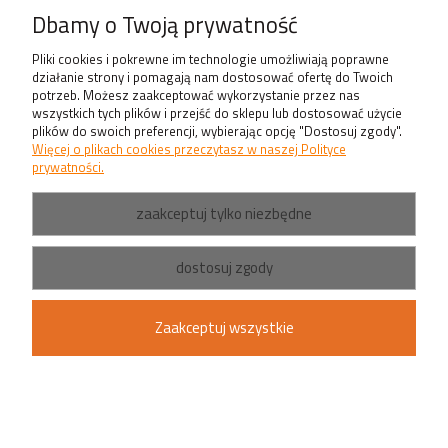
Produkty
Dbamy o Twoją prywatność
Pliki cookies i pokrewne im technologie umożliwiają poprawne
działanie strony i pomagają nam dostosować ofertę do Twoich
potrzeb. Możesz zaakceptować wykorzystanie przez nas
wszystkich tych plików i przejść do sklepu lub dostosować użycie
plików do swoich preferencji, wybierając opcję "Dostosuj zgody".
Więcej o plikach cookies przeczytasz w naszej Polityce
prywatności.
zaakceptuj tylko niezbędne
dostosuj zgody
Zaakceptuj wszystkie
pokaż pełną wersję strony
Sklep internetowy Shoper.pl