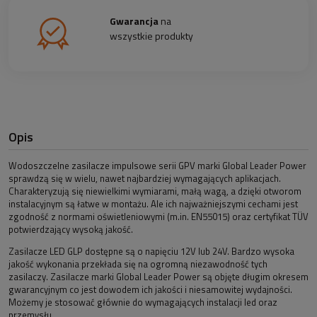
Gwarancja
na
wszystkie produkty
Opis
Wodoszczelne zasilacze impulsowe serii GPV marki Global Leader Power
sprawdzą się w wielu, nawet najbardziej wymagających aplikacjach.
Charakteryzują się niewielkimi wymiarami, małą wagą, a dzięki otworom
instalacyjnym są łatwe w montażu. Ale ich najważniejszymi cechami jest
zgodność z normami oświetleniowymi (m.in. EN55015) oraz certyfikat TÜV
potwierdzający wysoką jakość.
Zasilacze LED GLP dostępne są o napięciu 12V lub 24V. Bardzo wysoka
jakość wykonania przekłada się na ogromną niezawodność tych
zasilaczy. Zasilacze marki Global Leader Power są objęte długim okresem
gwarancyjnym co jest dowodem ich jakości i niesamowitej wydajności.
Możemy je stosować głównie do wymagających instalacji led oraz
przemysłu.