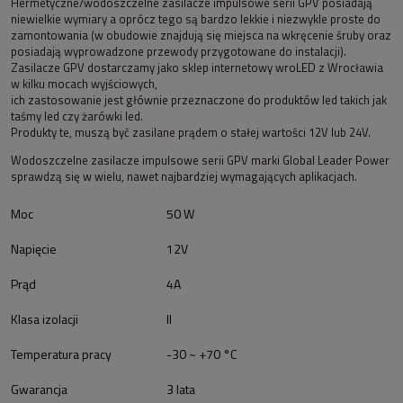
Hermetyczne/wodoszczelne zasilacze impulsowe serii GPV posiadają
niewielkie wymiary a oprócz tego są bardzo lekkie i niezwykle proste do
zamontowania (w obudowie znajdują się miejsca na wkręcenie śruby oraz
posiadają wyprowadzone przewody przygotowane do instalacji).
Zasilacze GPV dostarczamy jako sklep internetowy wroLED z Wrocławia
w kilku mocach wyjściowych,
ich zastosowanie jest głównie przeznaczone do produktów led takich jak
taśmy led czy żarówki led.
Produkty te, muszą być zasilane prądem o stałej wartości 12V lub 24V.
Wodoszczelne zasilacze impulsowe serii GPV marki Global Leader Power
sprawdzą się w wielu, nawet najbardziej wymagających aplikacjach.
Moc
50 W
Napięcie
12V
Prąd
4A
Klasa izolacji
II
Temperatura pracy
-30 ~ +70 °C
Gwarancja
3 lata