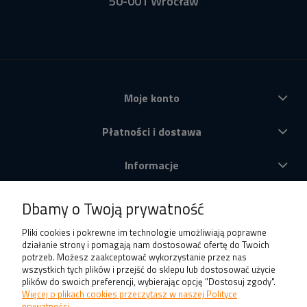
50-001 Wrocław
Moje konto
Płatności i dostawa
Informacje
O nas
Dbamy o Twoją prywatność
Produkty
Pliki cookies i pokrewne im technologie umożliwiają poprawne
działanie strony i pomagają nam dostosować ofertę do Twoich
potrzeb. Możesz zaakceptować wykorzystanie przez nas
wszystkich tych plików i przejść do sklepu lub dostosować użycie
plików do swoich preferencji, wybierając opcję "Dostosuj zgody".
Więcej o plikach cookies przeczytasz w naszej Polityce
prywatności.