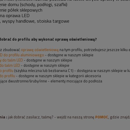
enie domu (schody, podłogi, szafki)
enie półek sklepowych
żna oprawa LED
, wyspy handlowe, stoiska targowe
dobrać do profilu aby wykonać oprawę oświetleniową?
esz zbudować
oprawę oświetleniową
na tym profilu, potrzebujesz jeszcze kilk
D do profilu aluminiowego
- dostępne w naszym sklepie
 do taśm LED
- dostępne w naszym sklepie
 do taśm LED
- dostępne w naszym sklepie
 profilu
(szybka mleczna lub bezbarwna C1) - dostępna w naszym sklepie w ka
do profilu
- dostępne w naszym sklepie w kategorii akcesoria
lejące dwustronne/śruby/inne - elementy mocujące do podłoża
ia :
jak dobrać zasilacz, taśmę? - wejdź na naszą stronę
POMOC
, gdzie znaj