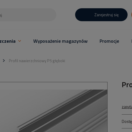
Zarejestruj się
zczenia
Wyposażenie magazynów
Promocje
Profil nawierzchniowy P5 głęboki
Pro
zapyt
Dostę