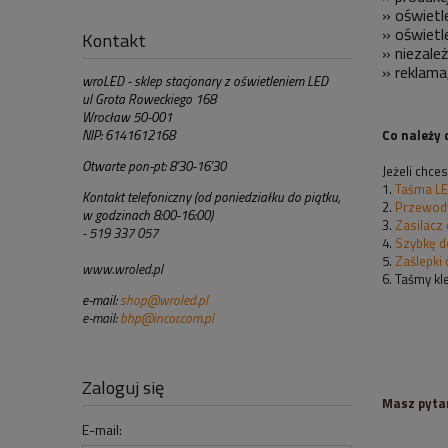
» oświetl
» oświetl
Kontakt
» niezale
» reklama
wroLED - sklep stacjonary z oświetleniem LED
ul Grota Roweckiego 168
Wrocław 50-001
Co należy 
NIP: 6141612168
Otwarte pon-pt: 8'30-16'30
Jeżeli chc
1.
Taśma LE
Kontakt telefoniczny (od poniedziałku do piątku,
2.
Przewody
w godzinach 8:00-16:00)
3.
Zasilacz
- 519 337 057
4.
Szybkę do
5.
Zaślepki 
www.wroled.pl
6. Taśmy k
e-mail:
shop@wroled.pl
e-mail:
bhp@incor.com.pl
Zaloguj się
Masz pytan
E-mail: