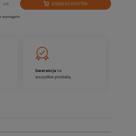
DODAJ DO KOSZYKA
szt.
le wymagane
Gwarancja
na
wszystkie produkty