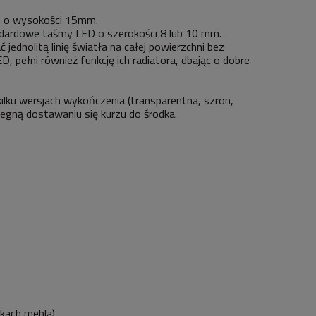
em o wysokości 15mm.
dardowe taśmy LED o szerokości 8 lub 10 mm.
dnolitą linię światła na całej powierzchni bez
 pełni również funkcję ich radiatora, dbając o dobre
 kilku wersjach wykończenia (transparentna, szron,
iegną dostawaniu się kurzu do środka.
nkach mebla)