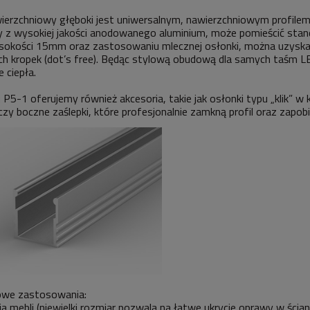
wierzchniowy głęboki jest uniwersalnym, nawierzchniowym profil
z wysokiej jakości anodowanego aluminium, może pomieścić stan
sokości 15mm oraz zastosowaniu mlecznej osłonki, można uzyskać je
h kropek (dot’s free). Będąc stylową obudową dla samych taśm LED,
 ciepła.
u P5-1 oferujemy również akcesoria, takie jak osłonki typu „klik” w
czy boczne zaślepki, które profesjonalnie zamkną profil oraz zapob
owe zastosowania:
ja mebli (niewielki rozmiar pozwala na łatwe ukrycie oprawy w ścia