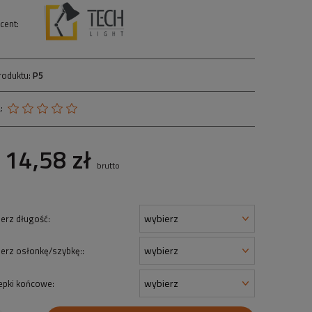
cent:
roduktu:
P5
:
14,58 zł
brutto
erz długość:
erz osłonkę/szybkę::
epki końcowe: