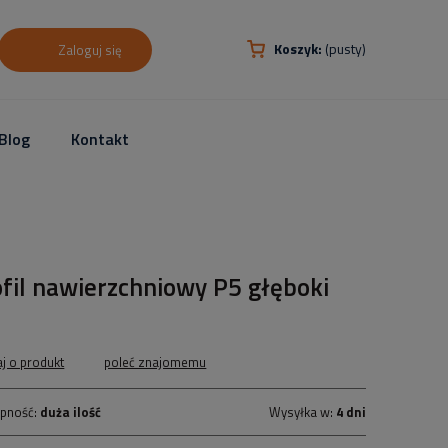
Koszyk:
(pusty)
Zaloguj się
Blog
Kontakt
fil nawierzchniowy P5 głęboki
aj o produkt
poleć znajomemu
pność:
duża ilość
Wysyłka w:
4 dni