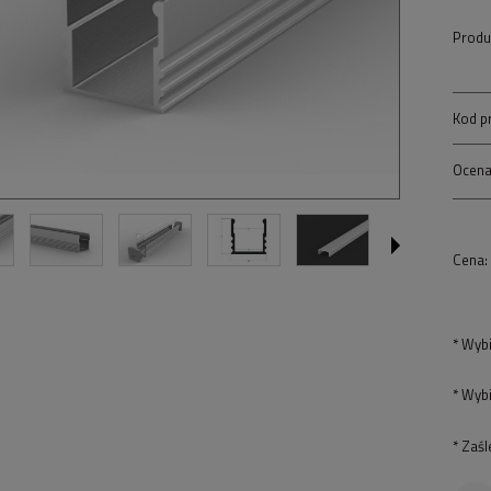
Produ
Kod p
Ocena
Cena:
*
Wybi
*
Wybi
*
Zaśl