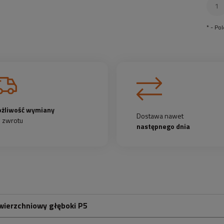
*
- Po
żliwość wymiany
Dostawa nawet
b zwrotu
następnego dnia
awierzchniowy głęboki P5