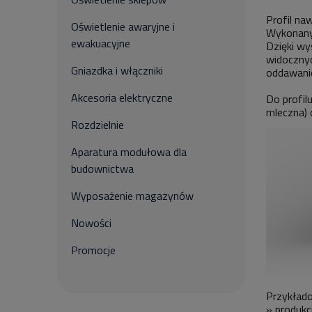
Profil na
Oświetlenie awaryjne i
Wykonany 
ewakuacyjne
Dzięki wy
widocznyc
Gniazdka i włączniki
oddawanie
Akcesoria elektryczne
Do profil
mleczna) 
Rozdzielnie
Aparatura modułowa dla
budownictwa
Wyposażenie magazynów
Nowości
Promocje
Przykład
» produkc