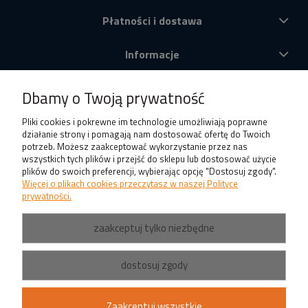
Płatności i dostawa
Informacje
O nas
Dbamy o Twoją prywatność
Produkty
Pliki cookies i pokrewne im technologie umożliwiają poprawne
działanie strony i pomagają nam dostosować ofertę do Twoich
potrzeb. Możesz zaakceptować wykorzystanie przez nas
wszystkich tych plików i przejść do sklepu lub dostosować użycie
plików do swoich preferencji, wybierając opcję "Dostosuj zgody".
Więcej o plikach cookies przeczytasz w naszej Polityce
prywatności.
zaakceptuj tylko niezbędne
dostosuj zgody
Zaakceptuj wszystkie