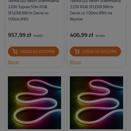
Taśma LED Neon Ściemnialna
Taśma LED Neon Ściemnialna
220V Szpula 50m RGB
220V RGB SFLEX8 9W/m
SFLEX8 9W/m Ciecie co
Ciecie co 100cm IP65 na
100cm IP65
Wymiar
957,99 zł
406,99 zł
brutto
brutto
DODAJ DO KOSZYKA
DODAJ DO KOSZYKA
Więcej
Więcej