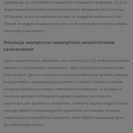
działania, jak np. w oświetleniu awaryjnym, oznakowaniu drogowym, czy przy
długotrwałym podświetlaniu architektonicznym. Niezawodność mini neona
LED sprawia, że jest on wybierany nie tylko ze względów estetycznych, ale
również ze względu na swoje praktyczne cechy w kontekście bezpieczeństwa i
minimalizacji konserwacji
Instalacja zewnętrzna i wewnętrzna: wszechstronne
zastosowanie
Oprócz wspomnianych zastosowań, mini neonów LED 24V doskonale sprawdza
się także w mniej typowych lokalizacjach, takich jak przejścia, korytarze oraz
przy schodach, gdzie nie tylko pełni funkcję oświetleniową, ale także zwiększa
bezpieczeństwo użytkowania tych przestrzeni. Łatwość montażu umożliwia
integrację oświetlenia z różnymi materiałami budowlanymi, co pozwala na
tworzenie spójnych i efektownych aranżacji świetlnych w miejscach
publicznych, jak i prywatnych. Dodatkowo, możliwość regulacji długości neona
oraz jego giętkość rozszerzają granice projektowe, umożliwiając realizację
indywidualnych pomysłów na oświetlenie, które idealnie dopasowuje się do
specyfiki danego miejsca.