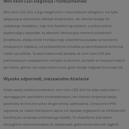
Mini neon LED: Elegancja i funkcjonalność
Mini neon LED 24V, z jego eleganckim i nowoczesnym designem, nie tylko
wtapia się w różnorodne estetyki wnętrzarskie, ale również dodaje im
unikalnego charakteru. Jego linie świetlne są subtelne, a jednocześnie
wystarczająco wyraziste, by stanowić dekoracyjny element przestrzeni.
Dodatkowo, elastyczność montażu tego oświetlenia pozwala na tworzenie
kreatywnych instalacji, od podświetlenia schodów po akcentowanie konturów
mebli czy sufitów. Ta wszechstronność sprawia, że mini neon LED jest
preferowanym rozwiązaniem nie tylko w domach, ale także w miejscach takich
jak hotele, galerie czy nowoczesne biura, gdzie design odgrywa kluczową rolę.
Wysoka odporność, niezawodne działanie
Dzięki swojej solidnej konstrukcji, mini neon LED 24V nie tylko radzi sobie z
wymagającymi warunkami środowiskowymi, ale również utrzymuje swoje
parametry techniczne przez długie okresy użytkowania. Oznaczenie IP65
zapewnia, że nawet intensywne użycie nie wpływa negatywnie na efektywność
świetlną ani na barwę emitowanego światła. To oświetlenie jest zatem
szczególnie rekomendowane do zastosowań, gdzie konieczna jest ciągłość