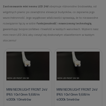
Zastosowanie mini neonu LED 24V
obejmuje różnorodne środowiska, od
wilgotnych piwnic po zewnętrzne elewacje budynków, co zapewnia jego
wszechstronność. Jego wyjątkowe właściwości sprawiają, że to niezawodne
rozwiązanie łączy w sobie
funkcjonalność
i
nowoczesną technologię
,
gwarantując bezpieczeństwo i trwałość w każdych warunkach. Wybierz nasz
mini neon LED 24V, aby cieszyć się doskonałym oświetleniem w każdym
otoczeniu!
MINI NEON LIGHT FRONT 24V
MINI NEON LIGHT FRONT 24V
IP65 10x10mm 9,6W/m
IP65 10x10mm 9,6W/m
4000k 10metrów
4000k 5metrów