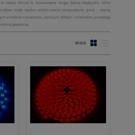
 naszej ofercie to funkcjonalne długie taśmy elastyczne, które
możliwe dzięki bardzo zróżnicowanej temperaturze pracy – taśmy
ych w kolorze czerwonym, zielonym, żółtym i niebieskim, pozwalają
uletnią gwarancję.