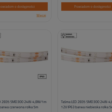
owiadom o dostępności
Powiadom o dostępności
Więcej
D 2835 SMD300 24W-4,8W/1m
Taśma LED 2835 SMD300 24W-4
barwa czerwona rolka 5m
12V IP63 barwa niebieska rolka 