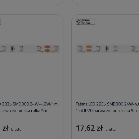
D 2835 SMD300 24W-4,8W/1m
Taśma LED 2835 SMD300 24W-4
barwa niebieska rolka 5m
12V IP20 barwa zielona rolka 5m
 zł
17,62 zł
brutto
brutto