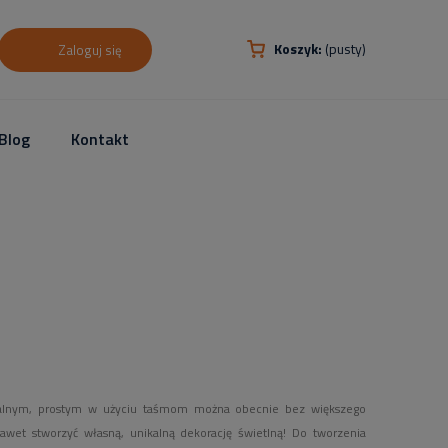
Koszyk:
(pusty)
Zaloguj się
Blog
Kontakt
jonalnym, prostym w użyciu taśmom można obecnie bez większego
awet stworzyć własną, unikalną dekorację świetlną! Do tworzenia