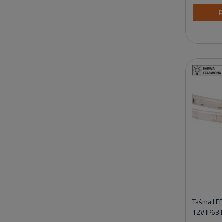
P
Taśma LE
12V IP63 