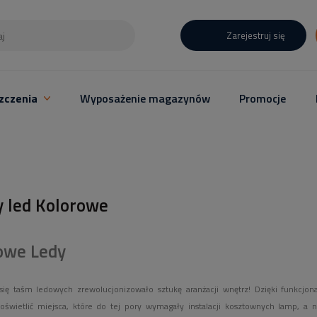
Zarejestruj się
zczenia
Wyposażenie magazynów
Promocje
 led Kolorowe
owe Ledy
 się taśm ledowych zrewolucjonizowało sztukę aranżacji wnętrz! Dzięki funkc
świetlić miejsca, które do tej pory wymagały instalacji kosztownych lamp, a n