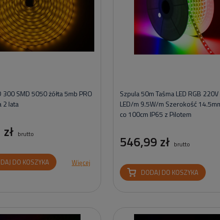
D 300 SMD 5050 żółta 5mb PRO
Szpula 50m Taśma LED RGB 220V
 2 lata
LED/m 9.5W/m Szerokość 14.5mm
co 100cm IP65 z Pilotem
 zł
brutto
546,99 zł
brutto
DAJ DO KOSZYKA
Więcej
DODAJ DO KOSZYKA