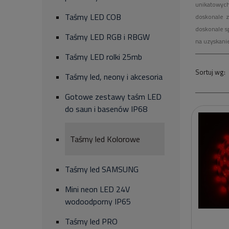
unikatowych
Taśmy LED COB
doskonale z
doskonale s
Taśmy LED RGB i RBGW
na uzyskani
Taśmy LED rolki 25mb
Taśmy led, neony i akcesoria
Gotowe zestawy taśm LED
do saun i basenów IP68
Taśmy led Kolorowe
Taśmy led SAMSUNG
Mini neon LED 24V
wodoodporny IP65
Taśmy led PRO