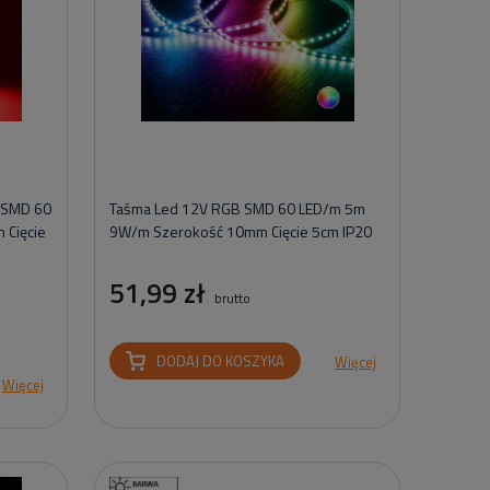
 SMD 60
Taśma Led 12V RGB SMD 60 LED/m 5m
 Cięcie
9W/m Szerokość 10mm Cięcie 5cm IP20
51,99 zł
brutto
DODAJ DO KOSZYKA
Więcej
Więcej