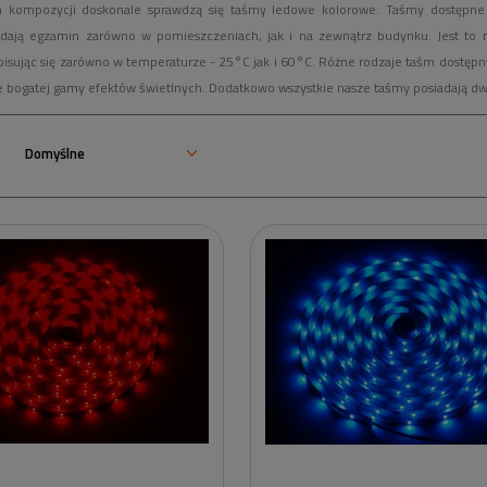
 kompozycji doskonale sprawdzą się taśmy ledowe kolorowe. Taśmy dostępne w
dają egzamin zarówno w pomieszczeniach, jak i na zewnątrz budynku. Jest to 
pisując się zarówno w temperaturze - 25°C jak i 60°C. Różne rodzaje taśm dostępn
e bogatej gamy efektów świetlnych. Dodatkowo wszystkie nasze taśmy posiadają dw