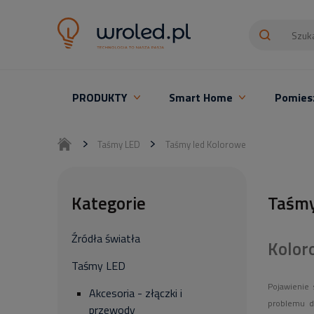
PRODUKTY
Smart Home
Pomies
Oświetlenie LED z montażem
Taśmy LED
Taśmy led Kolorowe
Kategorie
Taśmy
Źródła światła
Kolor
Taśmy LED
Pojawienie
Akcesoria - złączki i
problemu do
przewody