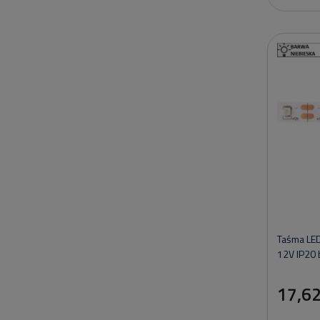
Taśma LE
12V IP20 
17,62