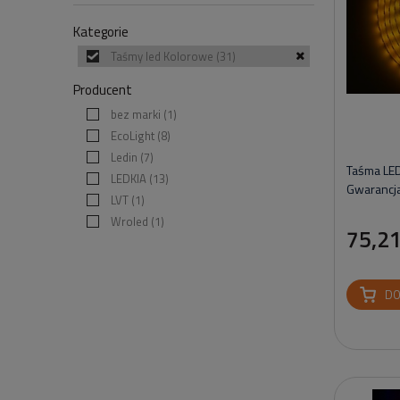
Kategorie
Taśmy led Kolorowe
(31)
Producent
bez marki
(1)
EcoLight
(8)
Ledin
(7)
Taśma LE
LEDKIA
(13)
Gwarancja
LVT
(1)
Wroled
(1)
75,21
DO