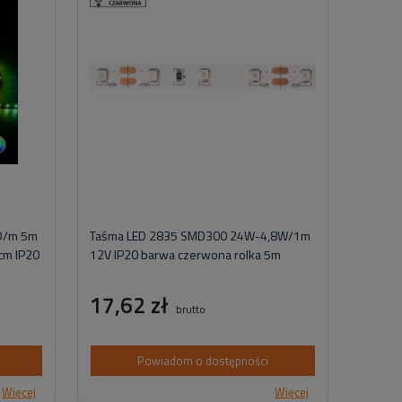
D/m 5m
Taśma LED 2835 SMD300 24W-4,8W/1m
cm IP20
12V IP20 barwa czerwona rolka 5m
17,62 zł
brutto
Powiadom o dostępności
Więcej
Więcej