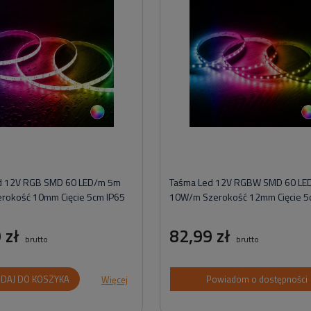
d 12V RGB SMD 60 LED/m 5m
Taśma Led 12V RGBW SMD 60 LE
rokość 10mm Cięcie 5cm IP65
10W/m Szerokość 12mm Cięcie 5
 zł
82,99 zł
brutto
brutto
DAJ DO KOSZYKA
Powiadom o dostępności
Więcej