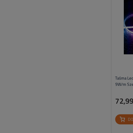
Taśma Le
9W/m Sze
72,99
DO