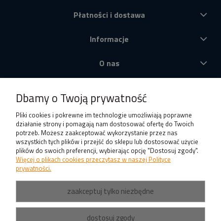
Płatności i dostawa
Informacje
O nas
Produkty
Dbamy o Twoją prywatność
Pliki cookies i pokrewne im technologie umożliwiają poprawne
działanie strony i pomagają nam dostosować ofertę do Twoich
potrzeb. Możesz zaakceptować wykorzystanie przez nas
wszystkich tych plików i przejść do sklepu lub dostosować użycie
plików do swoich preferencji, wybierając opcję "Dostosuj zgody".
Więcej o plikach cookies przeczytasz w naszej Polityce
prywatności.
zaakceptuj tylko niezbędne
dostosuj zgody