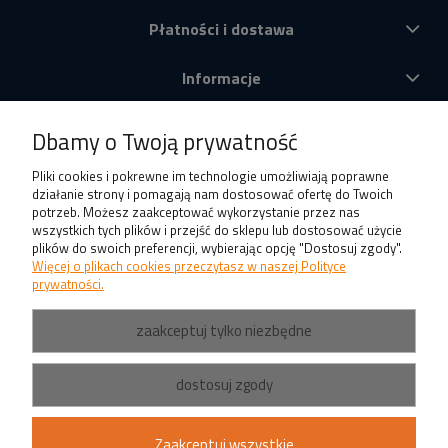
Płatności i dostawa
Informacje
O nas
Dbamy o Twoją prywatność
Produkty
Pliki cookies i pokrewne im technologie umożliwiają poprawne
działanie strony i pomagają nam dostosować ofertę do Twoich
potrzeb. Możesz zaakceptować wykorzystanie przez nas
wszystkich tych plików i przejść do sklepu lub dostosować użycie
plików do swoich preferencji, wybierając opcję "Dostosuj zgody".
Więcej o plikach cookies przeczytasz w naszej Polityce
prywatności.
zaakceptuj tylko niezbędne
dostosuj zgody
Zaakceptuj wszystkie