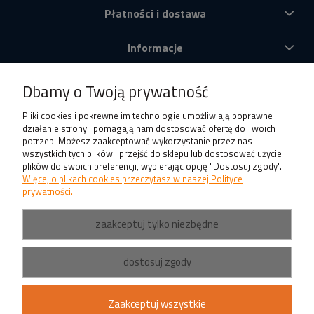
Płatności i dostawa
Informacje
O nas
Dbamy o Twoją prywatność
Produkty
Pliki cookies i pokrewne im technologie umożliwiają poprawne
działanie strony i pomagają nam dostosować ofertę do Twoich
potrzeb. Możesz zaakceptować wykorzystanie przez nas
wszystkich tych plików i przejść do sklepu lub dostosować użycie
plików do swoich preferencji, wybierając opcję "Dostosuj zgody".
Więcej o plikach cookies przeczytasz w naszej Polityce
prywatności.
zaakceptuj tylko niezbędne
dostosuj zgody
Zaakceptuj wszystkie