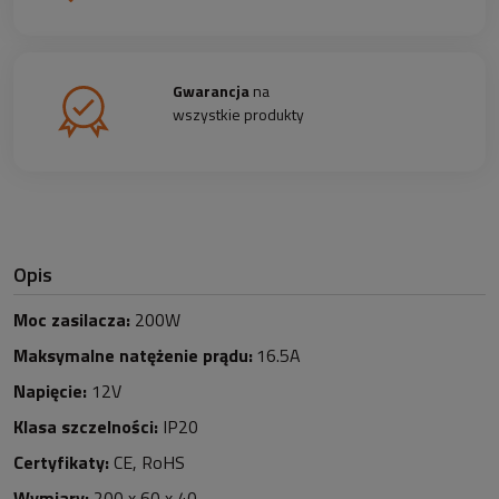
Gwarancja
na
wszystkie produkty
Opis
Moc zasilacza:
200W
Maksymalne natężenie prądu:
16.5A
Napięcie:
12V
Klasa szczelności:
IP20
Certyfikaty:
CE, RoHS
Wymiary:
200
x 60 x 40