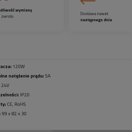
żliwość wymiany
Dostawa nawet
b zwrotu
następnego dnia
lacza:
120W
ne natężenie prądu:
5
A
24V
zelności:
IP20
ty:
CE, RoHS
:
99 x 82 x 30