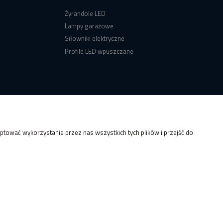
Żyrandole LED
Lampy garażowe
Siłowniki elektryczne
Profile LED wpuszczane
tować wykorzystanie przez nas wszystkich tych plików i przejść do