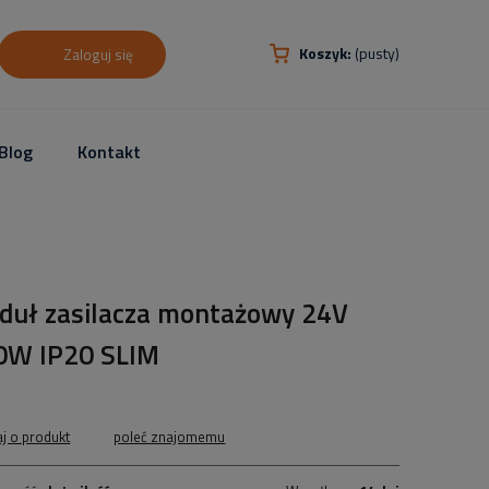
Koszyk:
(pusty)
Zaloguj się
Blog
Kontakt
duł zasilacza montażowy 24V
0W IP20 SLIM
aj o produkt
poleć znajomemu