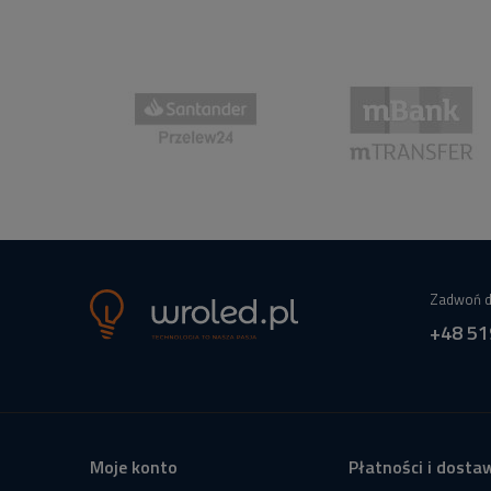
Zadwoń d
+48 51
Moje konto
Płatności i dosta