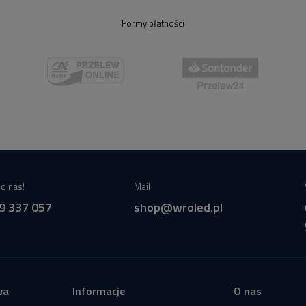
Formy płatności
o nas!
Mail
9 337 057
shop@wroled.pl
wa
Informacje
O nas