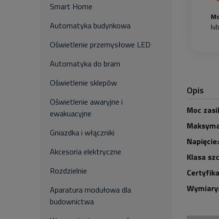
Smart Home
Mo
Automatyka budynkowa
lu
Oświetlenie przemysłowe LED
Automatyka do bram
Oświetlenie sklepów
Opis
Oświetlenie awaryjne i
Moc zasi
ewakuacyjne
Maksymal
Gniazdka i włączniki
Napięcie:
Akcesoria elektryczne
Klasa szc
Rozdzielnie
Certyfika
Wymiary
Aparatura modułowa dla
budownictwa