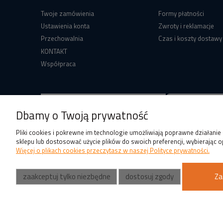
Twoje zamówienia
Formy płatności
Ustawienia konta
Zwroty i reklamacje
Przechowalnia
Czas i koszty dostawy
KONTAKT
Współpraca
Dbamy o Twoją prywatność
Pliki cookies i pokrewne im technologie umożliwiają poprawne działani
sklepu lub dostosować użycie plików do swoich preferencji, wybierając o
Więcej o plikach cookies przeczytasz w naszej Polityce prywatności.
zaakceptuj tylko niezbędne
dostosuj zgody
Za