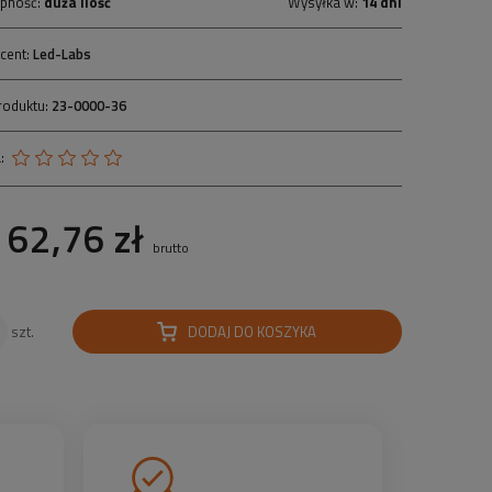
pność:
duża ilość
Wysyłka w:
14 dni
cent:
Led-Labs
roduktu:
23-0000-36
:
62,76 zł
brutto
DODAJ DO KOSZYKA
szt.