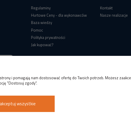
Regulaminy
Kontakt
Hurtowe Ceny - dla wykonawców
Nasze realizacje
Baza wiedzy
Pomoc
Polityka prywatności
Jak kupować?
e strony i pomagają nam dostosować ofertę do Twoich potrzeb. Możesz zaakcep
pcję "Dostosuj zgody".
akceptuj wszystkie