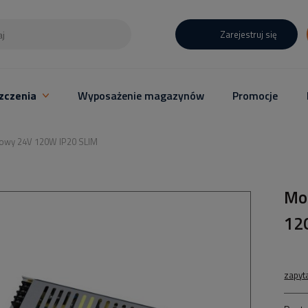
Zarejestruj się
zczenia
Wyposażenie magazynów
Promocje
owy 24V 120W IP20 SLIM
Mo
12
zapyt