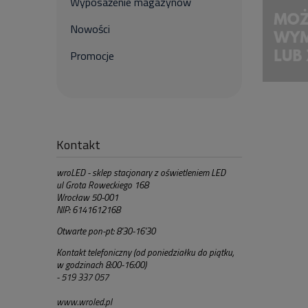
Wyposażenie magazynów
Nowości
Promocje
Kontakt
wroLED - sklep stacjonary z oświetleniem LED
ul Grota Roweckiego 168
Wrocław 50-001
NIP: 6141612168
Otwarte pon-pt: 8'30-16'30
Kontakt telefoniczny (od poniedziałku do piątku,
w godzinach 8:00-16:00)
- 519 337 057
www.wroled.pl