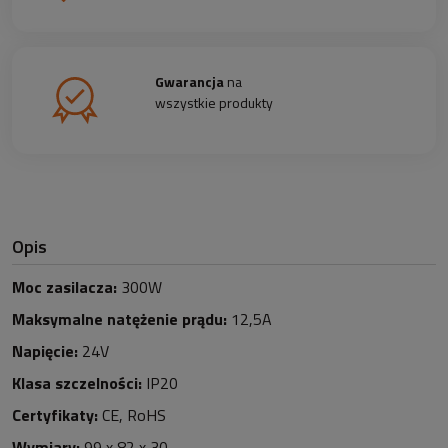
Gwarancja
na
wszystkie produkty
Opis
Moc zasilacza:
300W
Maksymalne natężenie prądu:
12,5A
Napięcie:
24V
Klasa szczelności:
IP20
Certyfikaty:
CE, RoHS
Wymiary:
99 x 82 x 30