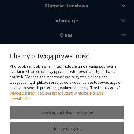
Płatności i dostawa
Informacje
O nas
Produkty
Dbamy o Twoją prywatność
Pliki cookies i pokrewne im technologie umożliwiają poprawne
działanie strony i pomagają nam dostosować ofertę do Twoich
potrzeb. Możesz zaakceptować wykorzystanie przez nas
wszystkich tych plików i przejść do sklepu lub dostosować użycie
plików do swoich preferencji, wybierając opcję "Dostosuj zgody".
Więcej o plikach cookies przeczytasz w naszej Polityce
prywatności.
zaakceptuj tylko niezbędne
dostosuj zgody