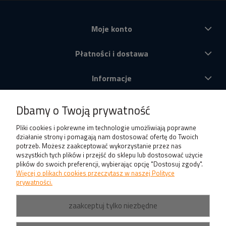
Moje konto
Płatności i dostawa
Informacje
O nas
Dbamy o Twoją prywatność
Produkty
Pliki cookies i pokrewne im technologie umożliwiają poprawne
działanie strony i pomagają nam dostosować ofertę do Twoich
potrzeb. Możesz zaakceptować wykorzystanie przez nas
wszystkich tych plików i przejść do sklepu lub dostosować użycie
plików do swoich preferencji, wybierając opcję "Dostosuj zgody".
Więcej o plikach cookies przeczytasz w naszej Polityce
prywatności.
zaakceptuj tylko niezbędne