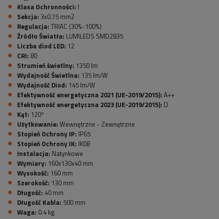
Klasa Ochronności:
I
Sekcja:
3x0.75 mm2
Regulacja:
TRIAC (30%-100%)
Źródło Światła:
LUMILEDS SMD2835
Liczba diod LED:
12
CRI:
80
S
trumień świetlny:
1350 lm
Wydajność Świetlna:
135 lm/W
Wydajność Diod:
145 lm/W
Efektywność energetyczna 2021 (UE-2019/2015):
A++
Efektywność energetyczna 2023 (UE-2019/2015):
D
Kąt:
120º
Użytkowanie:
Wewnętrzne - Zewnętrzne
Stopień Ochrony IP:
IP65
Stopień Ochrony IK:
IK08
Instalacja:
Natynkowe
Wymiary:
160x130x40 mm
Wysokość:
160 mm
Szerokość:
130 mm
Długość:
40 mm
Długość Kabla:
500 mm
Waga:
0.4 kg