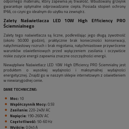
odpornego materiału, który zapewnia jej trwałość. Wbudowany grzejnik
gwarantuje optymalne odprowadzanie ciepła. Posiada stopień ochrony
IP66, co czyni go idealnym do użytku na zewnątrz.
Zalety Naświetlacza LED 10W High Efficiency PRO
Ściemnialnego
Zalety tego naświetlacza są liczne, podkreślając jego długą żywotność
(około 50.000 godzin), praktycznie brak konieczności konserwacji,
natychmiastowy rozruch i brak migotania, natychmiastowe przywrócenie
warunków oświetleniowych przed wyłączeniem zasilania i oczywiście
niskie zużycie energii zapewnia znaczne oszczędności energii.
Niewątpliwie Naświetlacz LED 10W High Efficiency PRO Ściemnialny jest
produktem o wysokiej wydajności i maksymalnej wydajności
energetycznej. Znajdź go w naszym sklepie internetowym z oświetleniem
w niewiarygodnej cenie.
DANE TECHNICZNE:
Moc:
10
Współczynnik Mocy:
0.93
Zasilanie:
220-240V AC
Napięcie:
190-260V AC
Częstotliwość:
50-60 Hz
Wyjście:
0.045 A