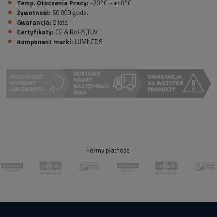
Temp. Otoczenia Pracy:
-20°C ~ +40°C
Żywotność:
60 000 godz.
Gwarancja:
5 lata
Certyfikaty:
CE & RoHS,TÜV
Komponent marki:
LUMILEDS
Formy płatności