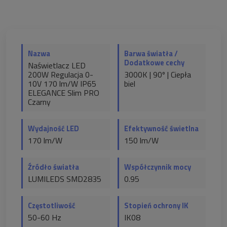
Nazwa
Barwa światła /
Dodatkowe cechy
Naświetlacz LED
200W Regulacja 0-
3000K | 90º | Ciepła
10V 170 lm/W IP65
biel
ELEGANCE Slim PRO
Czarny
Wydajność LED
Efektywność świetlna
170 lm/W
150 lm/W
Źródło światła
Współczynnik mocy
LUMILEDS SMD2835
0.95
Częstotliwość
Stopień ochrony IK
50-60 Hz
IK08