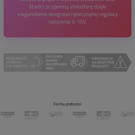
Stwórz przyjemną atmosferę dzięki
eleganckiemu designowi i precyzyjnej regulacji
natężenia 0-10V.
Formy płatności