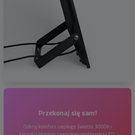
Przekonaj się sam!
Odkryj komfort ciepłego światła 3000K i
korzyści płynące z wysokiej wydajności LED.