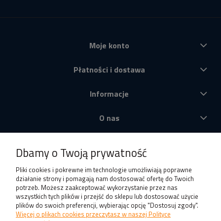
Moje konto
Płatności i dostawa
Informacje
O nas
Produkty
Dbamy o Twoją prywatność
Pliki cookies i pokrewne im technologie umożliwiają poprawne
działanie strony i pomagają nam dostosować ofertę do Twoich
potrzeb. Możesz zaakceptować wykorzystanie przez nas
wszystkich tych plików i przejść do sklepu lub dostosować użycie
plików do swoich preferencji, wybierając opcję "Dostosuj zgody".
Więcej o plikach cookies przeczytasz w naszej Polityce