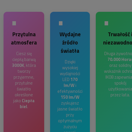
•
•
•
Przytulna
Wydajne
Trwałość 
atmosfera
źródło
niezawodno
światła
Ciesz się
Długa żywotno
ciepłą barwą
70.000 Hora
Dzięki
3000K
, która
oraz solidny
wysokiej
tworzy
wskaźnik ochr
wydajności
przyjemne,
IK08 zapewnia
LED
170
przytulne
spokój
lm/W
i
światło
użytkowani
efektywności
określone
przez lata.
150 lm/W
jako
Ciepła
zyskujesz
biel
.
jasne światło
przy
optymalnym
zużyciu