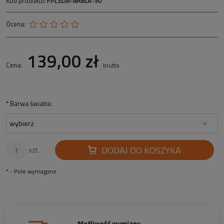
Kod produktu:
FPLSLM-NRBLK-50
Ocena:
139,00 zł
Cena:
brutto
*
Barwa światła:
DODAJ DO KOSZYKA
szt.
*
- Pole wymagane
Możliwość wymiany