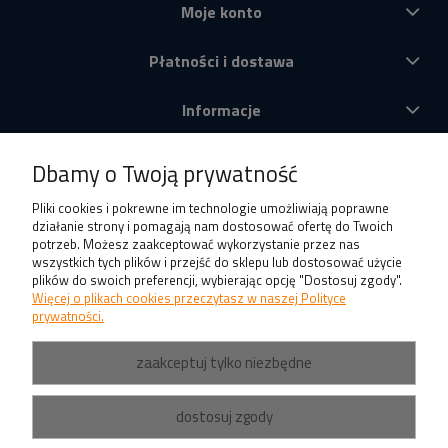
Moje konto
Płatności i dostawa
Informacje
O nas
Dbamy o Twoją prywatność
Produkty
Pliki cookies i pokrewne im technologie umożliwiają poprawne
działanie strony i pomagają nam dostosować ofertę do Twoich
potrzeb. Możesz zaakceptować wykorzystanie przez nas
wszystkich tych plików i przejść do sklepu lub dostosować użycie
plików do swoich preferencji, wybierając opcję "Dostosuj zgody".
Więcej o plikach cookies przeczytasz w naszej Polityce
prywatności.
zaakceptuj tylko niezbędne
dostosuj zgody