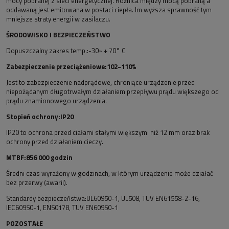
mocy pobranej z sieci energetycznej. Różnica między mocą pobraną a
oddawaną jest emitowana w postaci ciepła. Im wyższa sprawność tym
mniejsze straty energii w zasilaczu.
ŚRODOWISKO I BEZPIECZEŃSTWO
Dopuszczalny zakres temp.:-30~ + 70° C
Zabezpieczenie przeciążeniowe:102~110%
Jest to zabezpieczenie nadprądowe, chroniące urządzenie przed
niepożądanym długotrwałym działaniem przepływu prądu większego od
prądu znamionowego urządzenia.
Stopień ochrony:IP20
IP20 to ochrona przed ciałami stałymi większymi niż 12 mm oraz brak
ochrony przed działaniem cieczy.
MTBF:856 000 godzin
Średni czas wyrażony w godzinach, w którym urządzenie może działać
bez przerwy (awarii).
Standardy bezpieczeństwa:UL60950-1, UL508, TUV EN61558-2-16,
IEC60950-1, EN50178, TUV EN60950-1
POZOSTAŁE