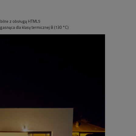
mobilne z obsługą HTML5
snąca dla klasy termicznej B (130 °C)