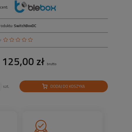
cent:
roduktu:
SwitchBoxDC
:
125,00 zł
brutto
DODAJ DO KOSZYKA
szt.