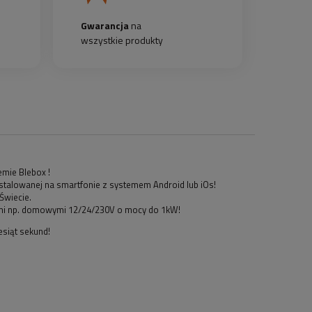
Gwarancja
na
wszystkie produkty
emie Blebox !
nstalowanej na smartfonie z systemem Android lub iOs!
Świecie.
iami np. domowymi 12/24/230V o mocy do 1kW!
esiąt sekund!