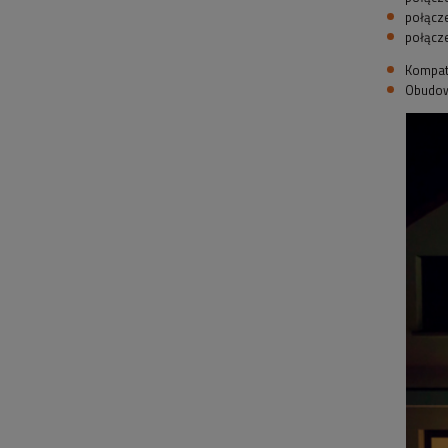
połącze
połącze
Kompaty
Obudowa