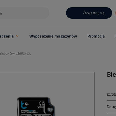
Zarejestruj się
zczenia
Wyposażenie magazynów
Promocje
Blebox SwitchBOX DC
Bl
zapyt
Dostę