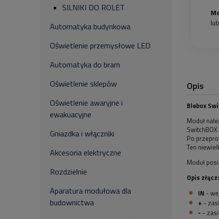
SILNIKI DO ROLET
Mo
lu
Automatyka budynkowa
Oświetlenie przemysłowe LED
Automatyka do bram
Oświetlenie sklepów
Opis
Oświetlenie awaryjne i
Blebox Sw
ewakuacyjne
Moduł należ
SwitchBOX D
Gniazdka i włączniki
Po przepro
Ten niewie
Akcesoria elektryczne
Moduł posia
Rozdzielnie
Opis złącz
Aparatura modułowa dla
IN
- we
budownictwa
+
- zas
-
- zasi