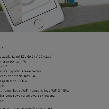
cja
e zasilania: od 12 V do 24 V DC (stałe)
nergii: poniżej 1 W
jść: 1
ść sterujących: przekaźnikowe
rądu obciążenia: max 5 A
ciążania: do 1000 W
jść: 1
d komunikacji: μWiFi, kompatybilny z WiFi 2,4 GHz
 transmisji dwukierunkowa: szyfrowana
acy
nie bezpośrednie (jako Access Point),