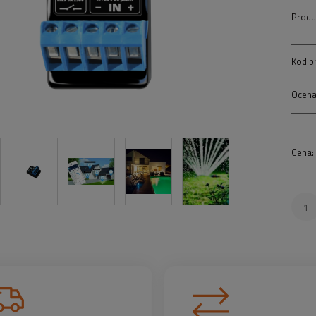
Produ
Kod p
Ocena
Cena: