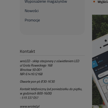
Wyposażenie magazynów
Wyjści
Nowości
Promocje
Kontakt
wroLED - sklep stacjonary z oświetleniem LED
ul Grota Roweckiego 168
Wrocław 50-001
NIP: 6141612168
Otwarte pon-pt: 8'30-16'30
Kontakt telefoniczny (od poniedziałku do piątku,
w godzinach 8:00-16:00)
- 519 337 057
www.wroled.pl