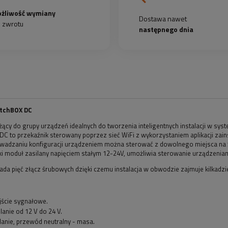
żliwość wymiany
Dostawa nawet
b zwrotu
następnego dnia
itchBOX DC
ący do grupy urządzeń idealnych do tworzenia inteligentnych instalacji w syst
C to przekaźnik sterowany poprzez sieć WiFi z wykorzystaniem aplikacji zai
wadzaniu konfiguracji urządzeniem można sterować z dowolnego miejsca na 
lki moduł zasilany napięciem stałym 12-24V, umożliwia sterowanie urządzen
da pięć złącz śrubowych dzięki czemu instalacja w obwodzie zajmuje kilkadzi
:
jście sygnałowe.
ilanie od 12 V do 24 V.
lanie, przewód neutralny - masa.