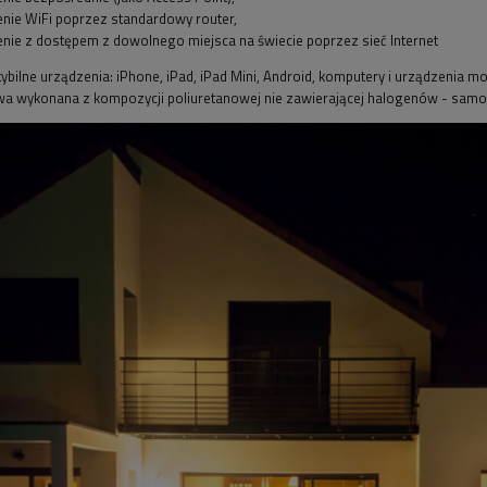
nie WiFi poprzez standardowy router,
nie z dostępem z dowolnego miejsca na świecie poprzez sieć Internet
bilne urządzenia: iPhone, iPad, iPad Mini, Android, komputery i urządzenia 
 wykonana z kompozycji poliuretanowej nie zawierającej halogenów - samoga