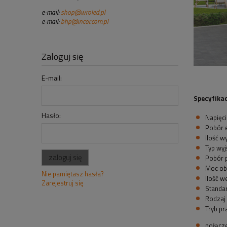
e-mail:
shop@wroled.pl
e-mail:
bhp@incor.com.pl
Zaloguj się
E-mail:
Specyfika
Hasło:
Napięci
Pobór e
Ilość wy
Typ wyj
zaloguj się
Pobór p
Moc ob
Nie pamiętasz hasła?
Ilość we
Zarejestruj się
Standar
Rodzaj
Tryb pr
połącze