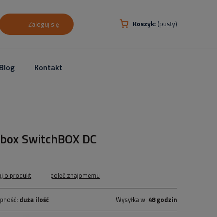
Koszyk:
(pusty)
Zaloguj się
Blog
Kontakt
ebox SwitchBOX DC
aj o produkt
poleć znajomemu
pność:
duża ilość
Wysyłka w:
48 godzin