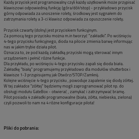
Każdy przycisk jest programowalny czyli każdy użytkownik może przypisać
klawiszowi odpowiednią funkcję (góra/dół/stop) - przykładowo przycisk
górny odpowiada za unoszenie rolety, środkowy jest sygnałem do
zatrzymania rolety a 3-ci klawisz odpowiada za opuszczenie rolety.
Przycisk czwarty (dolny) jest przyciskiem funkcyjnym.
Za pomocą tego przycisku można m.in tworzyć "zakładki". Po wciśnięciu
4-tego przycisku funkcyjnego, dioda na pilocie zmienia barwę informując
nas w jakim trybie działa pilot.
Oznacza to, że pod każdą zakładką przyciski mogą sterować innym
urządzeniem i pełnić różne funkcje.
Dla przykładu, po wciśnięciu 4-tego przycisku zapali się dioda biała.
Zakładkę "białą" programujemy przykładowo dla modułów shutterbox i
klawisze 1-3 przypisujemy jak Otwórz/STOP/Zamknij.
Kolejne wciśnięcie 4-tego przycisku , powoduje zapalenie się diody żółtej.
W tej zakładce "żółtej" będziemy mogli zaprogramować pilot np. do
obsługi modułu GateBox - otwierać , zamykać i zatrzymywać bramę.
Pilot posiada 4 zakładki programowalne (biała, żółta, niebieska, zielona)
czyli pozwoli to nam na 4 różne konfiguracje pilota!
Pliki do pobrania: