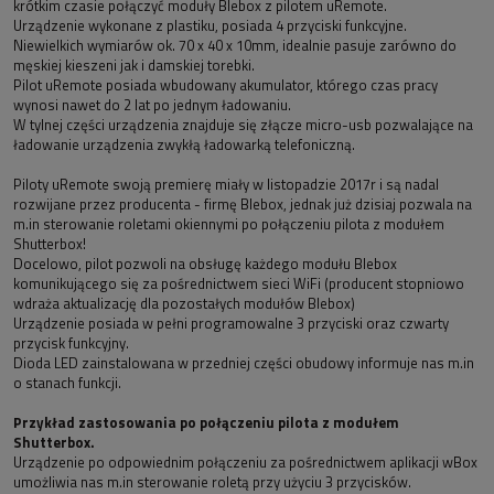
krótkim czasie połączyć moduły Blebox z pilotem uRemote.
Urządzenie wykonane z plastiku, posiada 4 przyciski funkcyjne.
Niewielkich wymiarów ok. 70 x 40 x 10mm, idealnie pasuje zarówno do
męskiej kieszeni jak i damskiej torebki.
Pilot uRemote posiada wbudowany akumulator, którego czas pracy
wynosi nawet do 2 lat po jednym ładowaniu.
W tylnej części urządzenia znajduje się złącze micro-usb pozwalające na
ładowanie urządzenia zwykłą ładowarką telefoniczną.
Piloty uRemote swoją premierę miały w listopadzie 2017r i są nadal
rozwijane przez producenta - firmę Blebox, jednak już dzisiaj pozwala na
m.in sterowanie roletami okiennymi po połączeniu pilota z modułem
Shutterbox!
Docelowo, pilot pozwoli na obsługę każdego modułu Blebox
komunikującego się za pośrednictwem sieci WiFi (producent stopniowo
wdraża aktualizację dla pozostałych modułów Blebox)
Urządzenie posiada w pełni programowalne 3 przyciski oraz czwarty
przycisk funkcyjny.
Dioda LED zainstalowana w przedniej części obudowy informuje nas m.in
o stanach funkcji.
Przykład zastosowania po połączeniu pilota z modułem
Shutterbox.
Urządzenie po odpowiednim połączeniu za pośrednictwem aplikacji wBox
umożliwia nas m.in sterowanie roletą przy użyciu 3 przycisków.