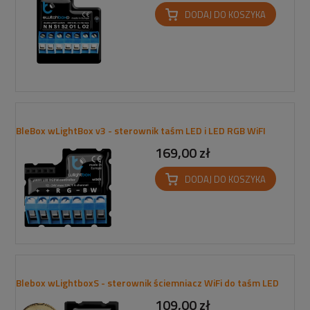
DODAJ DO KOSZYKA
BleBox wLightBox v3 - sterownik taśm LED i LED RGB WiFI
169,00 zł
DODAJ DO KOSZYKA
Blebox wLightboxS - sterownik ściemniacz WiFi do taśm LED
109,00 zł