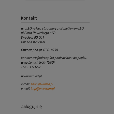
Kontakt
wroLED - sklep stacjonary z oświetleniem LED
ul Grota Roweckiego 168
Wrocław 50-001
NIP: 6141612168
Otwarte pon-pt: 8'30-16'30
Kontakt telefoniczny (od poniedziałku do piątku,
w godzinach 8:00-16:00)
- 519 337 057
www.wroled.pl
e-mail:
shop@wroled.pl
e-mail:
bhp@incor.com.pl
Zaloguj się