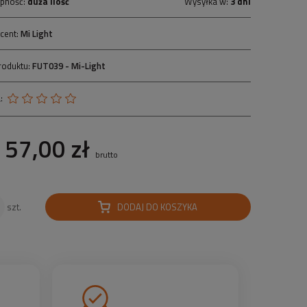
pność:
duża ilość
Wysyłka w:
3 dni
cent:
Mi Light
roduktu:
FUT039 - Mi-Light
:
57,00 zł
brutto
DODAJ DO KOSZYKA
szt.