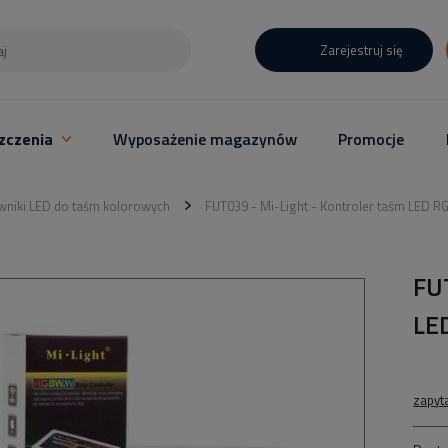
Zarejestruj się
zczenia
Wyposażenie magazynów
Promocje
wniki LED do taśm kolorowych
FUT039 - Mi-Light - Kontroler taśm LED 
FU
LE
zapyt