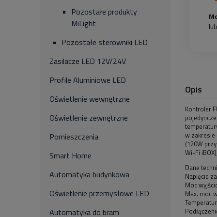
Pozostałe produkty
Mo
MiLight
lu
Pozostałe sterowniki LED
Zasilacze LED 12V/24V
Profile Aluminiowe LED
Opis
Oświetlenie wewnętrzne
Kontroler 
Oświetlenie zewnętrzne
pojedyncze
temperatur
w zakresie 
Pomieszczenia
(120W przy 
Wi-Fi iBOX
Smart Home
Dane techn
Automatyka budynkowa
Napięcie za
Moc wyjści
Oświetlenie przemysłowe LED
Max. moc w
Temperatur
Podłączeni
Automatyka do bram