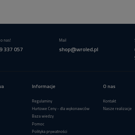
o nas!
Mail
9 337 057
shop@wroled.pl
wa
Informacje
O nas
Regulaminy
Kontakt
Hurtowe Ceny - dla wykonawców
Nasze realizacje
Baza wiedzy
Pomoc
Polityka prywatności