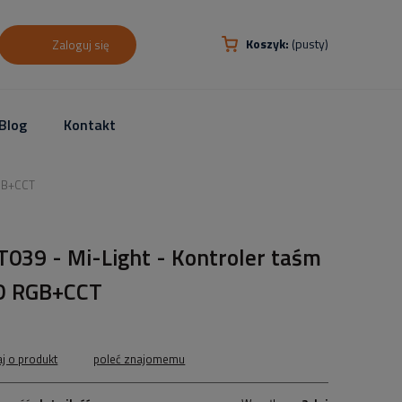
Koszyk:
(pusty)
Zaloguj się
Blog
Kontakt
RGB+CCT
T039 - Mi-Light - Kontroler taśm
D RGB+CCT
aj o produkt
poleć znajomemu