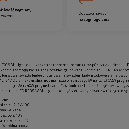
żliwość wymiany
Dostawa nawet
b zwrotu
następnego dnia
FUT039 Mi-Light jest urządzeniem przeznaczonym do współpracy z taśmami LE
 kontrolery mogą być ze sobą również grupowane. Kontroler LED RGBWW pozwala
y barwowej światła białego. Sterowanie światłem białym odbywa się na dwóch
12-24V DC a maksymalna moc nie może przekroczyć 6A na kanał (72W przy insta
instalacji 12V i 240W przy instalacji 24V). Kontroler LED może być sterowany
), Kontroler LED RGBWW MI-Light może być sterowany nawet z 4 różnych urząd
iczne
silania 12-24V DC
owa 6A/kanał
yjściowa 10A
a pracy -20~60°C
e Wspólna anoda