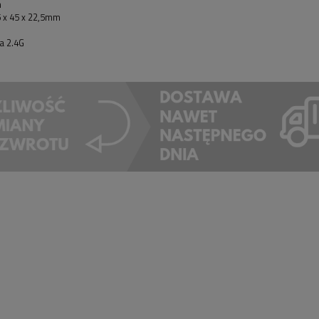
m
 x 45 x 22,5mm
a 2.4G