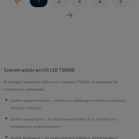
1
2
3
4
5
Szeroki wybór profili LED TEKKNI
W kategorii znajdziesz różne serie i systemy TEKKNI, dopasowane do
konkretnych zastosowań:
profile nawierzchniowe – idealne do szybkiego montażu na ścianach,
sufitach i meblach
profile wpuszczane – do zabudowy w płytach G-K, meblach lub
frezowanych powierzchniach
profile gipsowane – do nowoczesnych instalacji „bezramkowych”