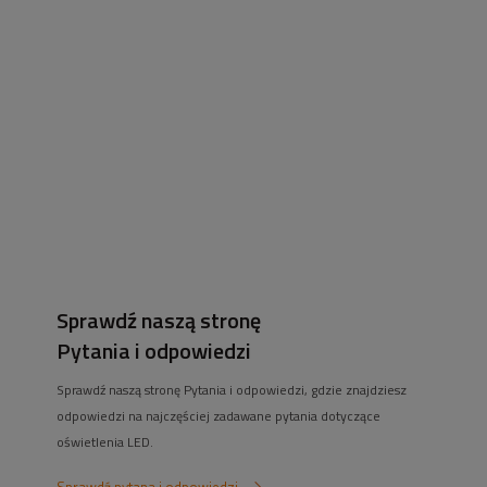
Nasz sklep oferuje zarówno nowoczesne rozwiązania -
taśmy led, profile
aluminiowe
. Jak i bardziej tradycyjne rozwiązania jak lampy sufitowe czy
lampy na szynie. Siedziba sklepu znajduje się we Wrocławiu, przy ul. Grota-
Roweckiego 168. Większość naszych klientów pochodzi jednak z Internetu!
Staramy się oferować najlepsze ceny na taśmy led (w tym
taśmy led cob
),
żarówki
,
zasilacze do taśm led
. Pomożemy również w doborze urządzeń
smart home do Twojego domu czy mieszkania.
Sprawdź naszą stronę
Pytania i odpowiedzi
Sprawdź naszą stronę Pytania i odpowiedzi, gdzie znajdziesz
odpowiedzi na najczęściej zadawane pytania dotyczące
oświetlenia LED.