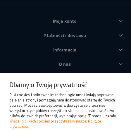
Moje konto
Płatności i dostawa
Informacje
O nas
Produkty
Dbamy o Twoją prywatność
Pliki cookies i pokrewne im technologie umożliwiają poprawne
działanie strony i pomagają nam dostosować ofertę do Twoich
potrzeb. Możesz zaakceptować wykorzystanie przez nas
wszystkich tych plików i przejść do sklepu lub dostosować użycie
plików do swoich preferencji, wybierając opcję "Dostosuj zgody".
Więcej o plikach cookies przeczytasz w naszej Polityce
prywatności.