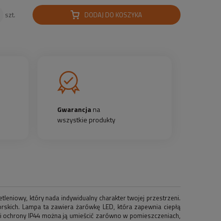
DODAJ DO KOSZYKA
szt.
Gwarancja
na
wszystkie produkty
leniowy, który nada indywidualny charakter twojej przestrzeni.
orskich. Lampa ta zawiera żarówkę LED, która zapewnia ciepłą
wi ochrony IP44 można ją umieścić zarówno w pomieszczeniach,