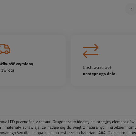
żliwość wymiany
Dostawa nawet
b zwrotu
następnego dnia
wa LED przenośna z rattanu Dragonera to idealny dekoracyjny element oświet
n i materiały sprawiają, że nadaje się do wnętrz naturalnych i śródziemnom
owanego światła. Lampa zasilana jest trzema bateriami AAA. Dzięki stopnio