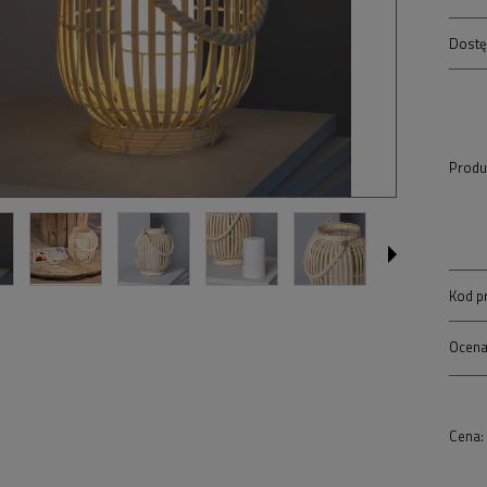
Dostę
Produ
Kod p
Ocena
Cena: