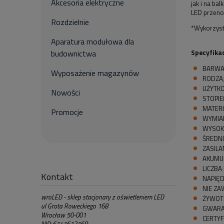
Akcesoria elektryczne
jak i na b
LED przenoś
Rozdzielnie
*Wykorzyst
Aparatura modułowa dla
Specyfikac
budownictwa
BARWA 
Wyposażenie magazynów
RODZAJ
UŻYTKO
Nowości
STOPIE
MATERI
Promocje
WYMIAR
WYSOK
ŚREDNI
ZASILA
AKUMUL
LICZBA 
Kontakt
NAPIĘCI
NIE ZAW
wroLED - sklep stacjonary z oświetleniem LED
ŻYWOTN
ul Grota Roweckiego 168
GWARAN
Wrocław 50-001
CERTYF