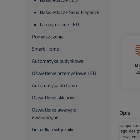
Naświetlacze LED
Naświetlacze Seria Elegance
Lampy uliczne LED
Pomieszczenia
Smart Home
Automatyka budynkowa
Mo
lu
Oświetlenie przemysłowe LED
Automatyka do bram
Oświetlenie sklepów
Oświetlenie awaryjne i
Opis
ewakuacyjne
Lampa stoło
Gniazdka i włączniki
Jego desig
barwę emit