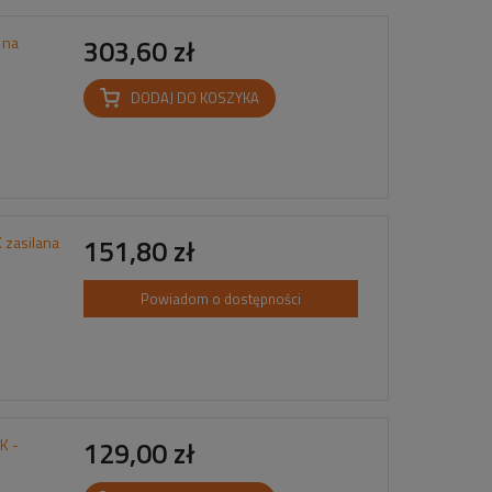
 na
303,60 zł
DODAJ DO KOSZYKA
 zasilana
151,80 zł
Powiadom o dostępności
K -
129,00 zł