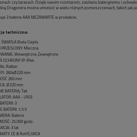
alkonach czy tarasach. Dzięki swoim rozmiarom, zasilaniu bateryjnemu i uchw
ną Dragonera można umieścić w wielu różnych pomieszczeniach, takich jak jadalni
uje 3 baterie AAA NIEZAWARTE w produkcie.
ja techniczna:
ŚWIATŁA Biała Ciepła
 PRZESLONY: Mleczna
WANIE: Wewnętrzne,Zewnętrzne
Ń OCHRONY IP: IP44
AŁ: Rattan
Y: 260xØ220 mm
OŚĆ 260 mm
CA: Ø220 mm
NE BATERIĄ: Tak
ATOR: AAA - LR03
BATERII: 3
E BATERII: 1.5 V
IERA: Baterie
OŚĆ: 25.000 godz.
CJA: 3 lat
IKATY: CE & RoHS,UKCA