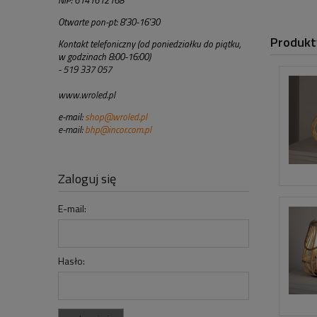
NIP: 6141612168
Otwarte pon-pt: 8'30-16'30
Produkt
Kontakt telefoniczny (od poniedziałku do piątku,
w godzinach 8:00-16:00)
- 519 337 057
www.wroled.pl
e-mail:
shop@wroled.pl
e-mail:
bhp@incor.com.pl
Zaloguj się
E-mail:
Hasło: