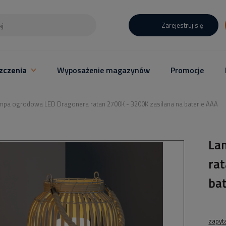
Zarejestruj się
zczenia
Wyposażenie magazynów
Promocje
mpa ogrodowa LED Dragonera ratan 2700K - 3200K zasilana na baterie AAA
La
ra
ba
zapyt