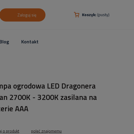
Koszyk:
(pusty)
Zaloguj się
Blog
Kontakt
mpa ogrodowa LED Dragonera
tan 2700K - 3200K zasilana na
terie AAA
aj o produkt
poleć znajomemu