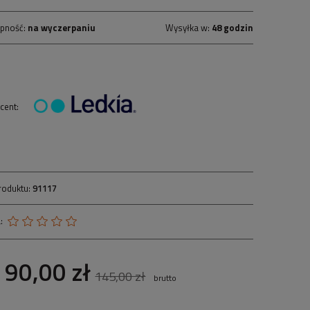
pność:
na wyczerpaniu
Wysyłka w:
48 godzin
cent:
roduktu:
91117
:
90,00 zł
145,00 zł
brutto