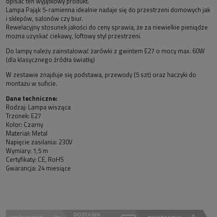
opisać ten wyjątkowy produkt.
Lampa Pająk 5-ramienna idealnie nadaje się do przestrzeni domowych jak
i sklepów, salonów czy biur.
Rewelacyjny stosunek jakości do ceny sprawia, że za niewielkie pieniądze
można uzyskać ciekawy, loftowy styl przestrzeni.
Do lampy należy zainstalować żarówki z gwintem E27 o mocy max. 60W
(dla klasycznego źródła światłą)
W zestawie znajduje się podstawa, przewody (5 szt) oraz haczyki do
montażu w suficie.
Dane techniczne:
Rodzaj: Lampa wisząca
Trzonek: E27
Kolor: Czarny
Materiał: Metal
Napięcie zasilania: 230V
Wymiary: 1,5 m
Certyfikaty: CE, RoHS
Gwarancja: 24 miesiące