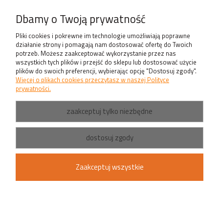
O nas
Dbamy o Twoją prywatność
Produkty
Pliki cookies i pokrewne im technologie umożliwiają poprawne
działanie strony i pomagają nam dostosować ofertę do Twoich
potrzeb. Możesz zaakceptować wykorzystanie przez nas
wszystkich tych plików i przejść do sklepu lub dostosować użycie
plików do swoich preferencji, wybierając opcję "Dostosuj zgody".
Więcej o plikach cookies przeczytasz w naszej Polityce
prywatności.
zaakceptuj tylko niezbędne
dostosuj zgody
Zaakceptuj wszystkie
pokaż pełną wersję strony