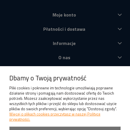
Moje konto
Płatności i dostawa
Informacje
O nas
Produkty
Dbamy o Twoją prywatność
Pliki cookies i pokrewne im technologie umożliwiają poprawne
działanie strony i pomagają nam dostosować ofertę do Twoich
potrzeb. Możesz zaakceptować wykorzystanie przez nas
wszystkich tych plików i przejść do sklepu lub dostosować użycie
plików do swoich preferencji, wybierając opcję "Dostosuj zgody".
Więcej o plikach cookies przeczytasz w naszej Polityce
prywatności.