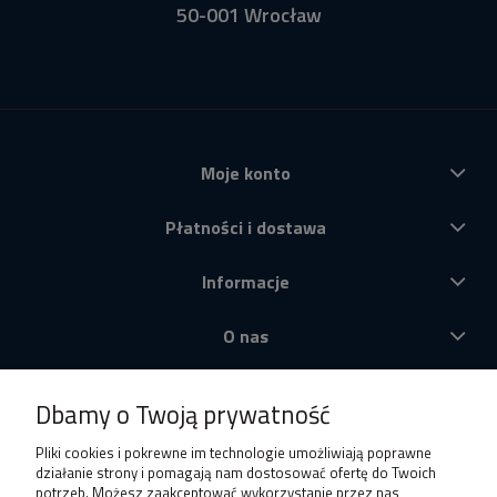
50-001 Wrocław
Moje konto
Płatności i dostawa
Informacje
O nas
Produkty
Dbamy o Twoją prywatność
Pliki cookies i pokrewne im technologie umożliwiają poprawne
działanie strony i pomagają nam dostosować ofertę do Twoich
potrzeb. Możesz zaakceptować wykorzystanie przez nas