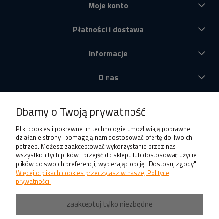
Moje konto
Płatności i dostawa
Informacje
O nas
Produkty
Dbamy o Twoją prywatność
Pliki cookies i pokrewne im technologie umożliwiają poprawne
działanie strony i pomagają nam dostosować ofertę do Twoich
potrzeb. Możesz zaakceptować wykorzystanie przez nas
wszystkich tych plików i przejść do sklepu lub dostosować użycie
plików do swoich preferencji, wybierając opcję "Dostosuj zgody".
Więcej o plikach cookies przeczytasz w naszej Polityce
prywatności.
zaakceptuj tylko niezbędne