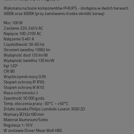
Wykonana na bazie komponentów PHILIPS - dostępna w dwóch barwach
5000k oraz 6000K (przy zamówieniu trzeba określić barwę)
Moc 100 W
Zasilanie 220-240 V AC
Napięcie 100-270V AC
Natężenie 0.467 A
Częstotliwość 50-60 Hz
Strumień świetlny 13062 lm
Wydajność diod 135 lm/W
Wydajność świetlna 130 lm/W
Kąt 120º
CRI 80
Współczynnik mocy 0.95
Stopień ochrony IP IP65
Stopień ochrony IK IK10
Klasa ochronności :I
Żywotność 50 000 godz.
Temp. otoczenia pracy -30°C ~ +50°C
Źródło światła Philips Lumileds Luxeon 3030 2D
Wymiary Ø252x180 mm
Materiał Aluminium/Szkło
Regulacja 1-10 V
W zestawie Driver Mean Well HBG