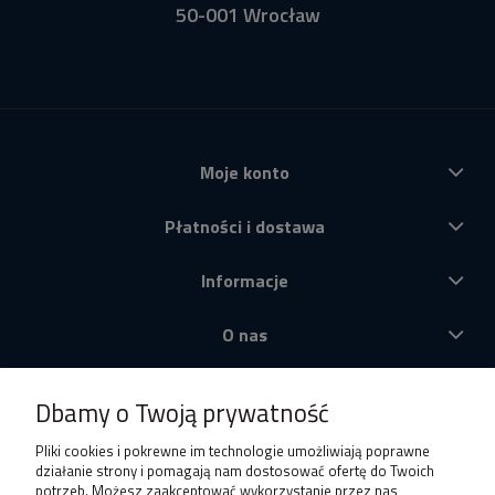
50-001 Wrocław
Moje konto
Płatności i dostawa
Informacje
O nas
Produkty
Dbamy o Twoją prywatność
Pliki cookies i pokrewne im technologie umożliwiają poprawne
działanie strony i pomagają nam dostosować ofertę do Twoich
potrzeb. Możesz zaakceptować wykorzystanie przez nas