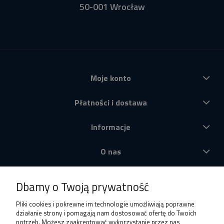
50-001 Wrocław
Moje konto
Płatności i dostawa
Informacje
O nas
Produkty
Dbamy o Twoją prywatność
Pliki cookies i pokrewne im technologie umożliwiają poprawne
działanie strony i pomagają nam dostosować ofertę do Twoich
potrzeb. Możesz zaakceptować wykorzystanie przez nas