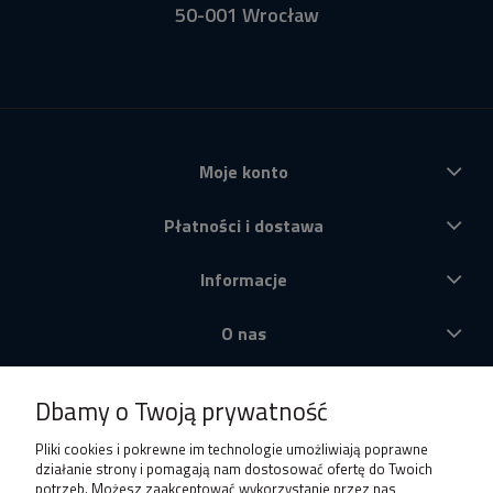
50-001 Wrocław
Moje konto
Płatności i dostawa
Informacje
O nas
Produkty
Dbamy o Twoją prywatność
Pliki cookies i pokrewne im technologie umożliwiają poprawne
działanie strony i pomagają nam dostosować ofertę do Twoich
potrzeb. Możesz zaakceptować wykorzystanie przez nas