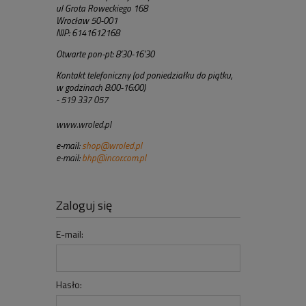
ul Grota Roweckiego 168
Wrocław 50-001
NIP: 6141612168
Otwarte pon-pt: 8'30-16'30
Kontakt telefoniczny (od poniedziałku do piątku,
w godzinach 8:00-16:00)
- 519 337 057
www.wroled.pl
e-mail:
shop@wroled.pl
e-mail:
bhp@incor.com.pl
Zaloguj się
E-mail:
Hasło: