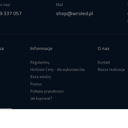
o nas!
Mail
9 337 057
shop@wroled.pl
wa
Informacje
O nas
Regulaminy
Kontakt
Hurtowe Ceny - dla wykonawców
Nasze realizacje
Baza wiedzy
Pomoc
Polityka prywatności
Jak kupować?