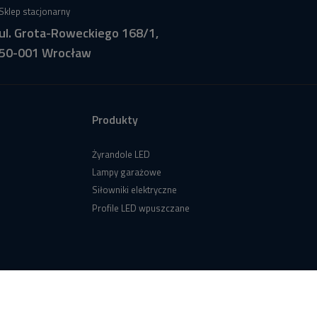
Sklep stacjonarny
ul. Grota-Roweckiego 168/1,
50-001 Wrocław
Produkty
Żyrandole LED
Lampy garażowe
Siłowniki elektryczne
Profile LED wpuszczane