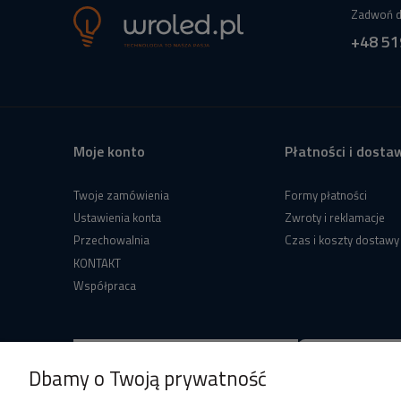
Zadwoń d
+48 51
Moje konto
Płatności i dosta
Twoje zamówienia
Formy płatności
Ustawienia konta
Zwroty i reklamacje
Przechowalnia
Czas i koszty dostawy
KONTAKT
Współpraca
Dbamy o Twoją prywatność