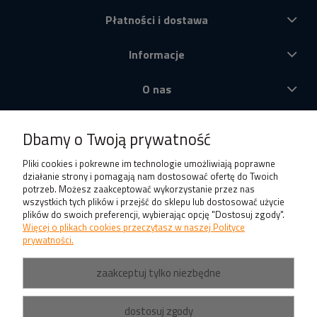
Płatności i dostawa
Informacje
O nas
Produkty
Dbamy o Twoją prywatność
Pliki cookies i pokrewne im technologie umożliwiają poprawne
działanie strony i pomagają nam dostosować ofertę do Twoich
potrzeb. Możesz zaakceptować wykorzystanie przez nas
wszystkich tych plików i przejść do sklepu lub dostosować użycie
plików do swoich preferencji, wybierając opcję "Dostosuj zgody".
Więcej o plikach cookies przeczytasz w naszej Polityce
prywatności.
zaakceptuj tylko niezbędne
dostosuj zgody