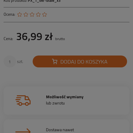
Kod produktu:
PX_1_okr-biale_x3
Ocena:
36,99 zł
Cena:
brutto
DODAJ DO KOSZYKA
szt.
Możliwość wymiany
lub zwrotu
Dostawa nawet