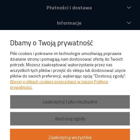
Płatności i dostawa
Informacje
O nas
Dbamy o Twoją prywatność
Produkty
Pliki cookies i pokrewne im technologie umożliwiają poprawne
działanie strony i pomagają nam dostosować ofertę do Twoich
potrzeb. Możesz zaakceptować wykorzystanie przez nas
wszystkich tych plików i przejść do sklepu lub dostosować użycie
plików do swoich preferencji, wybierając opcję "Dostosuj zgody".
Więcej o plikach cookies przeczytasz w naszej Polityce
prywatności.
zaakceptuj tylko niezbędne
dostosuj zgody
Zaakceptuj wszystkie