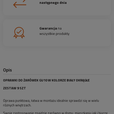
następnego dnia
Gwarancja
na
wszystkie produkty
Opis
OPRAWKI DO ŻARÓWEK GU10 W KOLORZE BIAŁY OKRĄGŁE
ZESTAW 9 SZT
Oprawa punktowa, łatwa w montażu idealnie sprawdzi się w wielu
różnych wnętrzach.
Swoje zastosowanie znajdzie zarówno w domu, mieszkaniu jak i biurze,