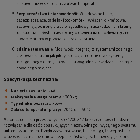
niezawodnie w szerokim zakresie temperatur.
Bezpieczeństwo i niezawodność
: Wbudowane funkcje
zabezpieczające, takie jak fotokomórki i wyłączniki krańcowe,
zapewniają ochronę przed przypadkowym uszkodzeniem bramy
lub automatu. System awaryjnego otwierania umożliwia ręczne
otwarcie bramy w przypadku braku zasilania.
Zdalne sterowanie
: Możliwość integracji z systemami zdalnego
sterowania, takimi jak piloty, aplikacje mobilne oraz systemy
inteligentnego domu, pozwala na wygodne zarządzanie bramą z
dowolnego miejsca.
Specyfikacja techniczna:
Napięcie zasilania
: 24V
Maksymalna waga bramy
: 1200 kg
Typ silnika
: bezszczotkowy
Zakres temperatur pracy
: -20°C do +50°C
Automat do bram przesuwnych KSE1200 24V bezszczotkowy to idealne
rozwiązanie dla osób poszukujących niezawodnego i wydajnego systemu
automatyzacji bram. Dzięki zaawansowanej technologii, łatwej instalacji
oraz wysokiemu poziomowi bezpieczeństwa, jest to inwestycja, która