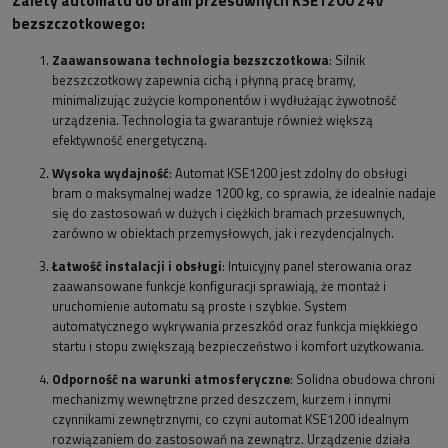
Zalety automatu do bram przesuwnych KSE1200 24V
bezszczotkowego:
Zaawansowana technologia bezszczotkowa
: Silnik
bezszczotkowy zapewnia cichą i płynną pracę bramy,
minimalizując zużycie komponentów i wydłużając żywotność
urządzenia. Technologia ta gwarantuje również większą
efektywność energetyczną.
Wysoka wydajność
: Automat KSE1200 jest zdolny do obsługi
bram o maksymalnej wadze 1200 kg, co sprawia, że idealnie nadaje
się do zastosowań w dużych i ciężkich bramach przesuwnych,
zarówno w obiektach przemysłowych, jak i rezydencjalnych.
Łatwość instalacji i obsługi
: Intuicyjny panel sterowania oraz
zaawansowane funkcje konfiguracji sprawiają, że montaż i
uruchomienie automatu są proste i szybkie. System
automatycznego wykrywania przeszkód oraz funkcja miękkiego
startu i stopu zwiększają bezpieczeństwo i komfort użytkowania.
Odporność na warunki atmosferyczne
: Solidna obudowa chroni
mechanizmy wewnętrzne przed deszczem, kurzem i innymi
czynnikami zewnętrznymi, co czyni automat KSE1200 idealnym
rozwiązaniem do zastosowań na zewnątrz. Urządzenie działa