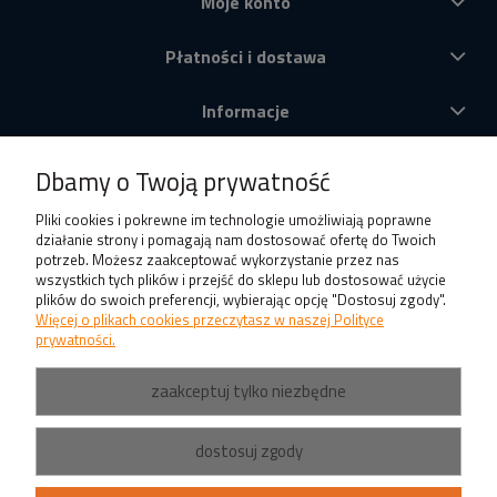
Moje konto
Płatności i dostawa
Informacje
O nas
Dbamy o Twoją prywatność
Produkty
Pliki cookies i pokrewne im technologie umożliwiają poprawne
działanie strony i pomagają nam dostosować ofertę do Twoich
potrzeb. Możesz zaakceptować wykorzystanie przez nas
wszystkich tych plików i przejść do sklepu lub dostosować użycie
plików do swoich preferencji, wybierając opcję "Dostosuj zgody".
Więcej o plikach cookies przeczytasz w naszej Polityce
prywatności.
zaakceptuj tylko niezbędne
dostosuj zgody