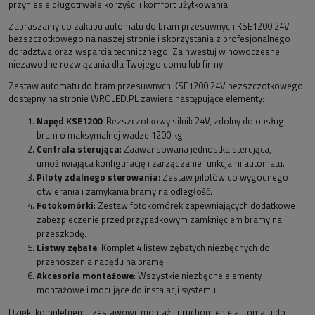
przyniesie długotrwałe korzyści i komfort użytkowania.
Zapraszamy do zakupu automatu do bram przesuwnych KSE1200 24V
bezszczotkowego na naszej stronie i skorzystania z profesjonalnego
doradztwa oraz wsparcia technicznego. Zainwestuj w nowoczesne i
niezawodne rozwiązania dla Twojego domu lub firmy!
Zestaw automatu do bram przesuwnych KSE1200 24V bezszczotkowego
dostępny na stronie WROLED.PL zawiera następujące elementy:
Napęd KSE1200
: Bezszczotkowy silnik 24V, zdolny do obsługi
bram o maksymalnej wadze 1200 kg.
Centrala sterująca
: Zaawansowana jednostka sterująca,
umożliwiająca konfigurację i zarządzanie funkcjami automatu.
Piloty zdalnego sterowania
: Zestaw pilotów do wygodnego
otwierania i zamykania bramy na odległość.
Fotokomórki
: Zestaw fotokomórek zapewniających dodatkowe
zabezpieczenie przed przypadkowym zamknięciem bramy na
przeszkodę.
Listwy zębate
: Komplet 4 listew zębatych niezbędnych do
przenoszenia napędu na bramę.
Akcesoria montażowe
: Wszystkie niezbędne elementy
montażowe i mocujące do instalacji systemu.
Dzięki kompletnemu zestawowi, montaż i uruchomienie automatu do