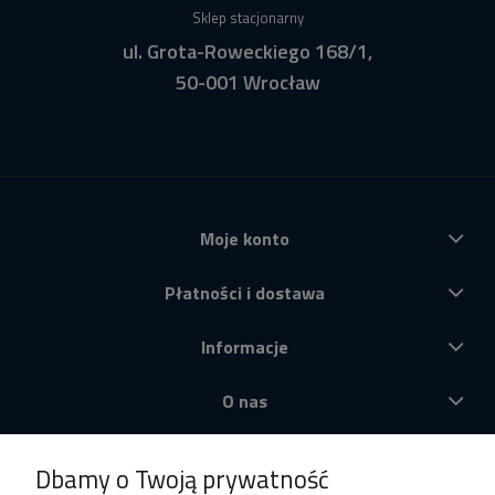
Sklep stacjonarny
ul. Grota-Roweckiego 168/1,
50-001 Wrocław
Moje konto
Płatności i dostawa
Informacje
O nas
Produkty
Dbamy o Twoją prywatność