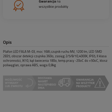
Gwarancja
na
wszystkie produkty
Opis
Plafon LED FALA M-03, moc 16W,czujnik ruchu MV, 1200 lm, LED SMD
2835, obszar detekcji czujnika 360o, zasięg 2/5/8/10,4000K, IP65, II klasa
ochronności, IK10, kąt świecenia 180o, temp.pracy -20oC do +50oC, klosz
poliwęglan, oprawa ABS, waga 0,8kg