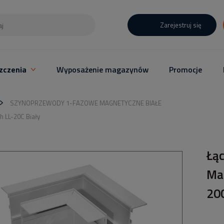
Zarejestruj się
zczenia
Wyposażenie magazynów
Promocje
SZYNOPRZEWODY 1-FAZOWE MAGNETYCZNE BIAŁE
 LL-20C Biały
Łą
Ma
20C