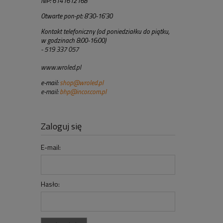
NIP: 6141612168
Otwarte pon-pt: 8'30-16'30
Kontakt telefoniczny (od poniedziałku do piątku,
w godzinach 8:00-16:00)
- 519 337 057
www.wroled.pl
e-mail:
shop@wroled.pl
e-mail:
bhp@incor.com.pl
Zaloguj się
E-mail:
Hasło: