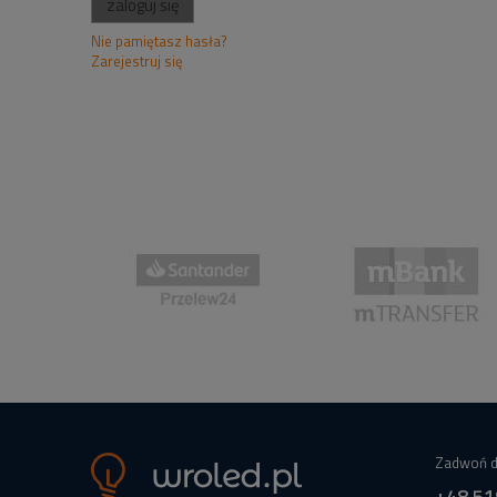
zaloguj się
Nie pamiętasz hasła?
Zarejestruj się
Zadwoń d
+48 51