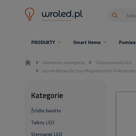
PRODUKTY
Smart Home
Pomies
Oświetlenie LED z montażem
Oświetlenie wewnętrzne
Szynoprzewody LED
Łącznik Kątowy Do Szyn Magnetycznych Podtynkowych
Kategorie
Źródła światła
Taśmy LED
Sterowniki LED