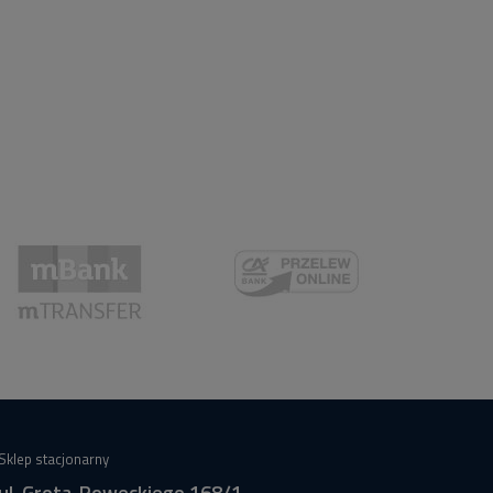
Sklep stacjonarny
ul. Grota-Roweckiego 168/1,