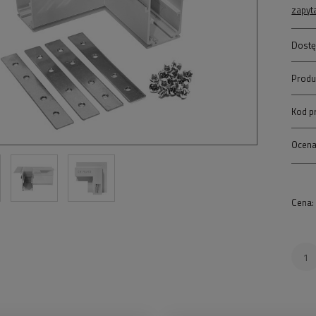
zapyt
Dostę
Produ
Kod p
Ocena
Cena: