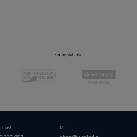
Formy płatności
o nas!
Mail
9 337 057
shop@wroled.pl