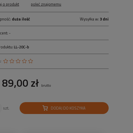
aj o produkt
poleć znajomemu
pność:
duża ilość
Wysyłka w:
3 dni
cent:
-
roduktu:
LL-20C-b
:
89,00 zł
brutto
DODAJ DO KOSZYKA
szt.