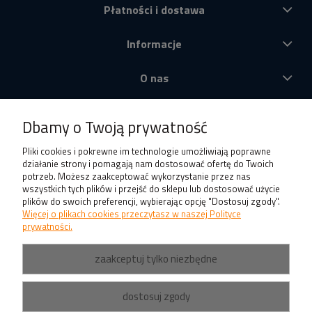
Płatności i dostawa
Informacje
O nas
Produkty
Dbamy o Twoją prywatność
Pliki cookies i pokrewne im technologie umożliwiają poprawne
działanie strony i pomagają nam dostosować ofertę do Twoich
potrzeb. Możesz zaakceptować wykorzystanie przez nas
wszystkich tych plików i przejść do sklepu lub dostosować użycie
plików do swoich preferencji, wybierając opcję "Dostosuj zgody".
Więcej o plikach cookies przeczytasz w naszej Polityce
prywatności.
zaakceptuj tylko niezbędne
dostosuj zgody