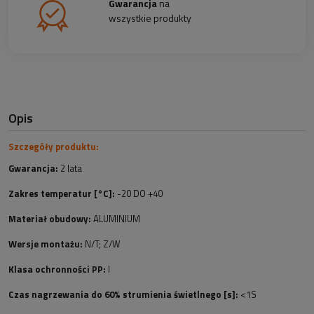
Gwarancja
na
wszystkie produkty
Opis
Szczegóły produktu:
Gwarancja:
2 lata
Zakres temperatur [°C]:
-20 DO +40
Materiał obudowy:
ALUMINIUM
Wersje montażu:
N/T; Z/W
Klasa ochronności PP:
I
Czas nagrzewania do 60% strumienia świetlnego [s]:
<1S