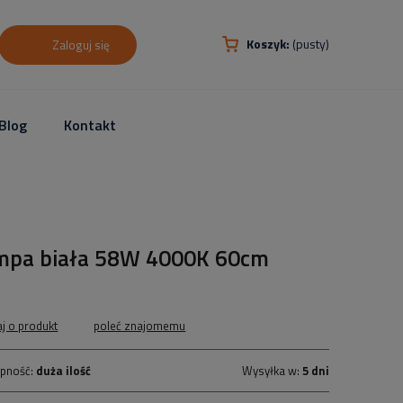
Koszyk:
(pusty)
Zaloguj się
Blog
Kontakt
mpa biała 58W 4000K 60cm
aj o produkt
poleć znajomemu
pność:
duża ilość
Wysyłka w:
5 dni