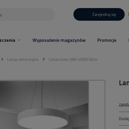
Zarejestruj się
zczenia
Wyposażenie magazynów
Promocje
Lampy dekoracyjne
Lampa biała 58W 4000K 60cm
La
zapyt
Dostę