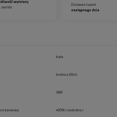
żliwość wymiany
Dostawa nawet
b zwrotu
następnego dnia
biała
średnica 60cm
58W
ura barwowa
4000k ( neutralna )