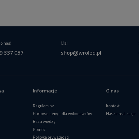
o nas!
Mail
9 337 057
shop@wroled.pl
wa
Informacje
O nas
Regulaminy
Kontakt
Hurtowe Ceny - dla wykonawców
Nasze realizacje
Baza wiedzy
Pomoc
Polityka prywatności