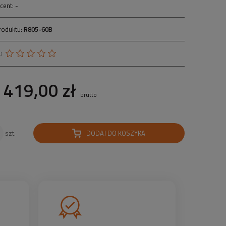
cent:
-
roduktu:
R805-60B
:
419,00 zł
brutto
DODAJ DO KOSZYKA
szt.