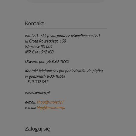
Kontakt
wroLED - sklep stacjonary z oświetleniem LED
ul Grota Roweckiego 168
Wrocław 50-001
NIP: 6141612168
Otwarte pon-pt: 8'30-16'30
Kontakt telefoniczny (od poniedziałku do piątku,
w godzinach 8:00-16:00)
- 519 337 057
www.wroled.pl
e-mail:
shop@wroled.pl
e-mail:
bhp@incor.com.pl
Zaloguj się