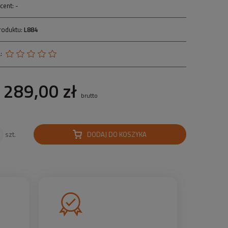
cent:
-
roduktu:
L884
:
289,00 zł
brutto
DODAJ DO KOSZYKA
szt.