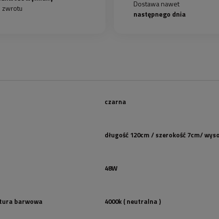
Dostawa nawet
b zwrotu
następnego dnia
czarna
długość 120cm / szerokość 7cm/ wys
48W
tura barwowa
4000k ( neutralna )