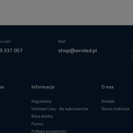
o nas!
Mail
9 337 057
shop@wroled.pl
wa
Informacje
O nas
Regulaminy
Kontakt
Hurtowe Ceny - dla wykonawców
Nasze realizacje
Baza wiedzy
Pomoc
Polityka prywatności