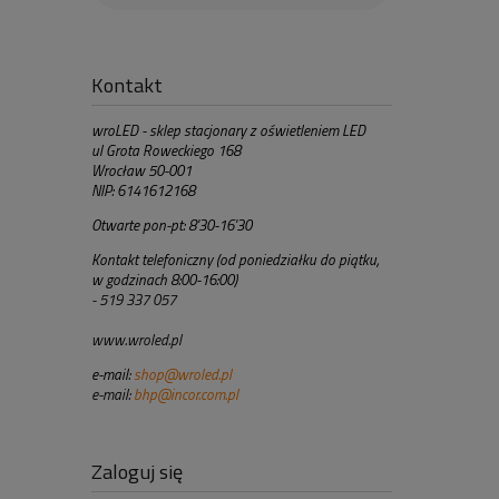
Kontakt
wroLED - sklep stacjonary z oświetleniem LED
ul Grota Roweckiego 168
Wrocław 50-001
NIP: 6141612168
Otwarte pon-pt: 8'30-16'30
Kontakt telefoniczny (od poniedziałku do piątku,
w godzinach 8:00-16:00)
- 519 337 057
www.wroled.pl
e-mail:
shop@wroled.pl
e-mail:
bhp@incor.com.pl
Zaloguj się