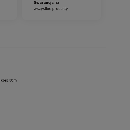
Gwarancja
na
wszystkie produkty
okość 8cm