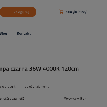
Koszyk:
(pusty)
Zaloguj się
Blog
Kontakt
mpa czarna 36W 4000K 120cm
aj o produkt
poleć znajomemu
pność:
duża ilość
Wysyłka w:
5 dni