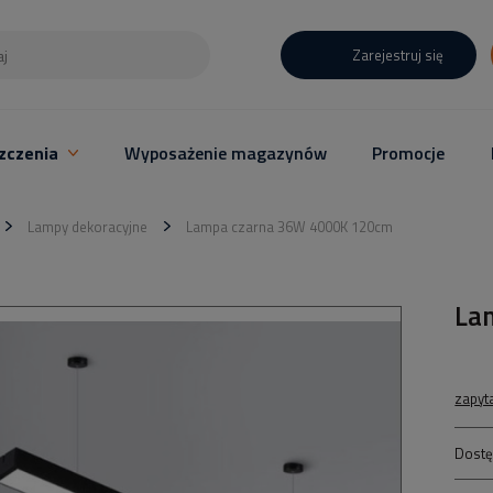
Zarejestruj się
zczenia
Wyposażenie magazynów
Promocje
Lampy dekoracyjne
Lampa czarna 36W 4000K 120cm
La
zapyt
Dostę