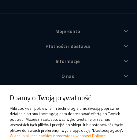
Moje konto
Płatności i dostawa
Informacje
O nas
Produkty
Dbamy o Twoją prywatność
Pliki cookies i pokrewne im technologie umożliwiają poprawne
działanie strony i pomagają nam dostosować ofertę do Twoich
potrzeb. Możesz zaakceptować wykorzystanie przez nas
wszystkich tych plików i przejść do sklepu lub dostosować użycie
plików do swoich preferencji, wybierając opcję "Dostosuj zgody".
Więcej o plikach cookies przeczytasz w naszej Polityce