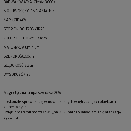
BARWA ŚWIATŁA: Ciepła 3000K
MOŻLIWOŚĆ ŚCIEMNIANIA: Nie
NAPIĘCIE:48V
STOPIEŃ OCHRONY:IP20
KOLOR OBUDOWY: Czarny
MATERIAŁ: Aluminium
SZEROKOŚĆ:60cm
GŁĘBOKOŚĆ:2,2cm
WYSOKOŚĆ:4,3cm
Magnetyczna lampa szynowa 20W
doskonale sprawdzi się w nowoczesnych wnętrzach jak i obiektach
komercyjnych.
Dzięki prostemu montażowi, „na KLIK” bardzo łatwo zmienić aranżację
systemu.