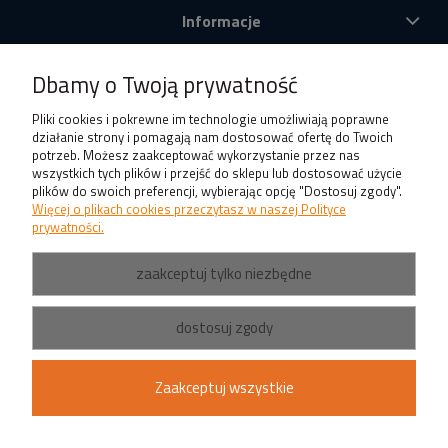
Informacje
O nas
Dbamy o Twoją prywatność
Produkty
Pliki cookies i pokrewne im technologie umożliwiają poprawne
działanie strony i pomagają nam dostosować ofertę do Twoich
potrzeb. Możesz zaakceptować wykorzystanie przez nas
wszystkich tych plików i przejść do sklepu lub dostosować użycie
plików do swoich preferencji, wybierając opcję "Dostosuj zgody".
Więcej o plikach cookies przeczytasz w naszej Polityce
prywatności.
zaakceptuj tylko niezbędne
dostosuj zgody
Zaakceptuj wszystkie