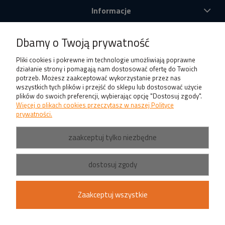
Informacje
O nas
Dbamy o Twoją prywatność
Produkty
Pliki cookies i pokrewne im technologie umożliwiają poprawne
działanie strony i pomagają nam dostosować ofertę do Twoich
potrzeb. Możesz zaakceptować wykorzystanie przez nas
wszystkich tych plików i przejść do sklepu lub dostosować użycie
plików do swoich preferencji, wybierając opcję "Dostosuj zgody".
Więcej o plikach cookies przeczytasz w naszej Polityce
prywatności.
zaakceptuj tylko niezbędne
dostosuj zgody
Zaakceptuj wszystkie