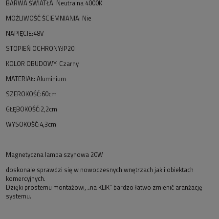
BARWA ŚWIATŁA: Neutralna 4000K
MOŻLIWOŚĆ ŚCIEMNIANIA: Nie
NAPIĘCIE:48V
STOPIEŃ OCHRONY:IP20
KOLOR OBUDOWY: Czarny
MATERIAŁ: Aluminium
SZEROKOŚĆ:60cm
GŁĘBOKOŚĆ:2,2cm
WYSOKOŚĆ:4,3cm
Magnetyczna lampa szynowa 20W
doskonale sprawdzi się w nowoczesnych wnętrzach jak i obiektach
komercyjnych.
Dzięki prostemu montażowi, „na KLIK” bardzo łatwo zmienić aranżację
systemu.