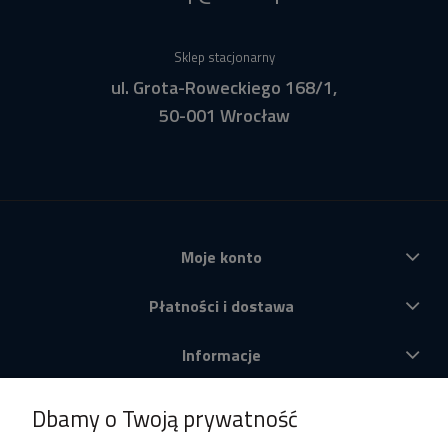
Sklep stacjonarny
ul. Grota-Roweckiego 168/1,
50-001 Wrocław
Moje konto
Płatności i dostawa
Informacje
O nas
Dbamy o Twoją prywatność