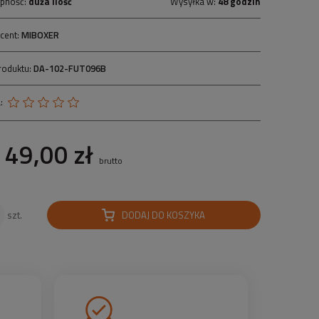
pność:
duża ilość
Wysyłka w:
48 godzin
cent:
MIBOXER
roduktu:
DA-102-FUT096B
:
49,00 zł
brutto
DODAJ DO KOSZYKA
szt.