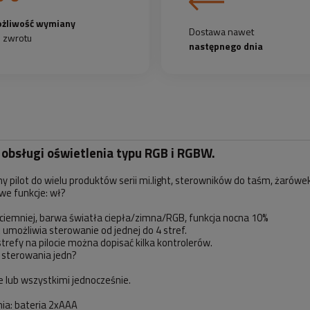
żliwość wymiany
Dostawa nawet
b zwrotu
następnego dnia
o obsługi oświetlenia typu RGB i RGBW.
y pilot do wielu produktów serii mi.light, sterowników do taśm, żarówe
e funkcje: wł?
j/ciemniej, barwa światła ciepła/zimna/RGB, funkcja nocna 10%
t umożliwia sterowanie od jednej do 4 stref.
strefy na pilocie można dopisać kilka kontrolerów.
 sterowania jedn?
e lub wszystkimi jednocześnie.
nia: bateria 2xAAA