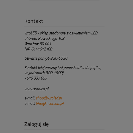
Kontakt
wroLED - sklep stacjonary z oświetleniem LED
ul Grota Roweckiego 168
Wrocław 50-001
NIP: 6141612168
Otwarte pon-pt: 8'30-16'30
Kontakt telefoniczny (od poniedziałku do piątku,
w godzinach 8:00-16:00)
- 519 337 057
www.wroled.pl
e-mail:
shop@wroled.pl
e-mail:
bhp@incor.com.pl
Zaloguj się