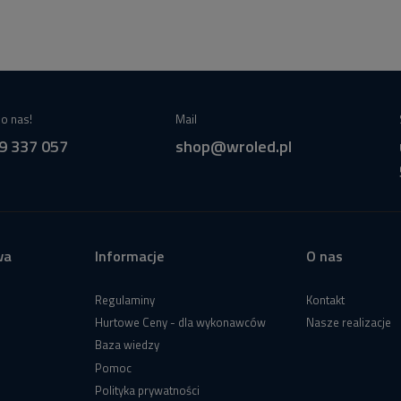
o nas!
Mail
9 337 057
shop@wroled.pl
wa
Informacje
O nas
Regulaminy
Kontakt
Hurtowe Ceny - dla wykonawców
Nasze realizacje
Baza wiedzy
Pomoc
Polityka prywatności