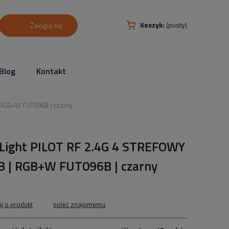
Koszyk:
(pusty)
Zaloguj się
Blog
Kontakt
 RGB+W FUT096B | czarny
.Light PILOT RF 2.4G 4 STREFOWY
B | RGB+W FUT096B | czarny
aj o produkt
poleć znajomemu