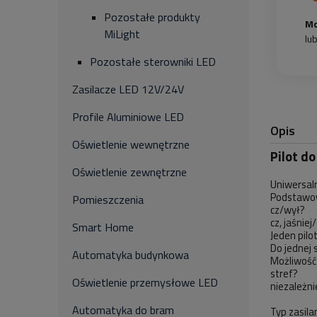
Pozostałe produkty
Mo
MiLight
lu
Pozostałe sterowniki LED
Zasilacze LED 12V/24V
Profile Aluminiowe LED
Opis
Oświetlenie wewnętrzne
Pilot d
Oświetlenie zewnętrzne
Uniwersaln
Podstawow
Pomieszczenia
cz/wył?
cz, jaśnie
Smart Home
Jeden pilo
Do jednej 
Automatyka budynkowa
Możliwość
stref?
Oświetlenie przemysłowe LED
niezależni
Automatyka do bram
Typ zasila