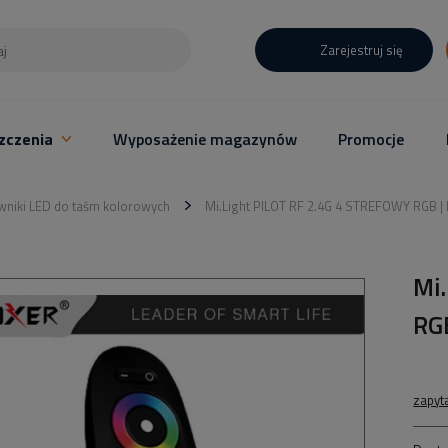
Zarejestruj się
zczenia
Wyposażenie magazynów
Promocje
wniki LED do taśm kolorowych
Mi.Light PILOT RF 2.4G 4 STREFOWY RGB |
Mi
RG
zapyt