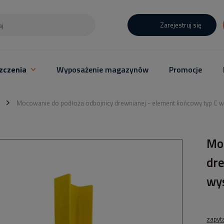
Zarejestruj się
zczenia
Wyposażenie magazynów
Promocje
Mocowanie do podłoża odbojnicy drewnianej - element końcowy typ C w
Mo
dr
wy
zapyt