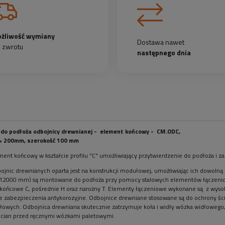
żliwość wymiany
Dostawa nawet
b zwrotu
następnego dnia
do podłoża odbojnicy drewnianej -
element końcowy -
CM.ODC
,
= 200mm, szerokość 100 mm
ment końcowy w kształcie profilu "C" umożliwiający przytwierdzenie do podłoża i z
jnic drewnianych oparta jest na konstrukcji modułowej, umożliwiając ich dowolną
 12000 mm) są montowane do podłoża przy pomocy stalowych elementów łączenio
końcowe C, pośrednie H oraz narożny T. Elementy łączeniowe wykonane są z wysoko
 zabezpieczenia antykorozyjne. Odbojnice drewniane stosowane są do ochrony śc
owych. Odbojnica drewniana skutecznie zatrzymuje koła i widły wózka widłowego, 
ścian przed ręcznymi wózkami paletowymi.