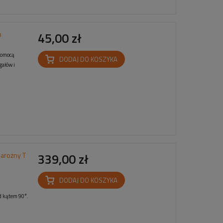
m
45,00 zł
pomocą
DODAJ DO KOSZYKA
gałów i
arożny T
339,00 zł
DODAJ DO KOSZYKA
d kątem 90°.