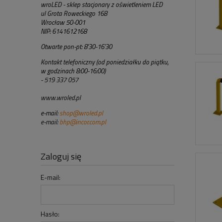
wroLED - sklep stacjonary z oświetleniem LED
ul Grota Roweckiego 168
Wrocław 50-001
NIP: 6141612168
Otwarte pon-pt: 8'30-16'30
Kontakt telefoniczny (od poniedziałku do piątku,
w godzinach 8:00-16:00)
- 519 337 057
www.wroled.pl
e-mail:
shop@wroled.pl
e-mail:
bhp@incor.com.pl
Zaloguj się
E-mail:
Hasło: