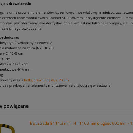
ojnic drewnianych:
ga na umiejscowieniu elementów łączeniowych we właściwym miejscu, zaznaczenie
 czterech kotw montażowych Koelner SR10x80mm i przykręcenie elementu. Pomięd
montażu jest oferowany jako domyślny, ponieważ jest nie tylko najłatwiejszy, ale 
razie silnego uszkodzenia.
techniczne:
chwyt typ C wykonany z ceownika
nia malowana na żółto (RAL 1023)
itery C: 10x5 cm
 20 cm
dstawy: 16x16 cm
 montażowe Ø14 mm
kg
osowany wraz z
belką drewnianą wys. 20 cm
przez przykręcenie (elementy montażowe nie znajdują się w zestawie)
y powiązane
Balustrada fi 114,3 mm , H= 1100 mm długość 600 mm -