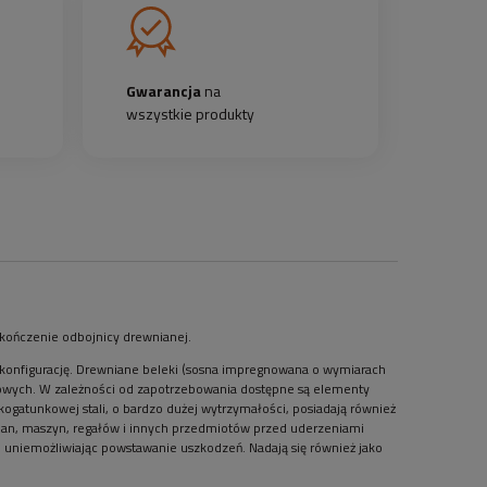
Gwarancja
na
wszystkie produkty
akończenie odbojnicy drewnianej.
 konfigurację. Drewniane beleki (sosna impregnowana o wymiarach
wych. W zależności od zapotrzebowania dostępne są elementy
gatunkowej stali, o bardzo dużej wytrzymałości, posiadają również
ian, maszyn, regałów i innych przedmiotów przed uderzeniami
uniemożliwiając powstawanie uszkodzeń. Nadają się również jako