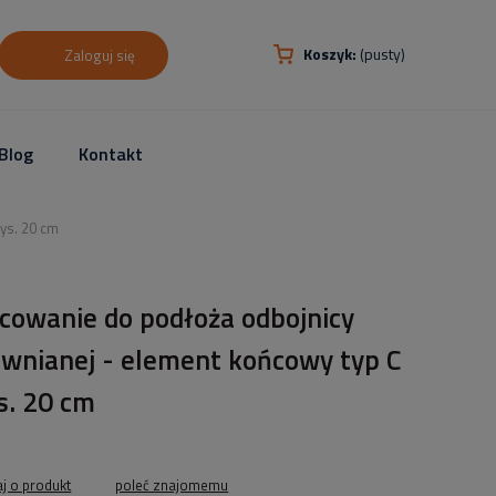
Koszyk:
(pusty)
Zaloguj się
Blog
Kontakt
ys. 20 cm
cowanie do podłoża odbojnicy
ewnianej - element końcowy typ C
s. 20 cm
aj o produkt
poleć znajomemu