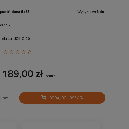
pność:
duża ilość
Wysyłka w:
5 dni
cent:
-
roduktu:
UCH-C-20
:
189,00 zł
brutto
DODAJ DO KOSZYKA
szt.