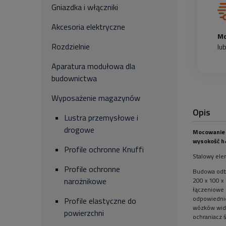
Gniazdka i włączniki
Akcesoria elektryczne
Mo
Rozdzielnie
lu
Aparatura modułowa dla
budownictwa
Wyposażenie magazynów
Opis
Lustra przemysłowe i
drogowe
Mocowanie 
wysokość h
Profile ochronne Knuffi
Stalowy ele
Profile ochronne
Budowa odbo
narożnikowe
200 x 100 x
łączeniowe 
odpowiednie
Profile elastyczne do
wózków widł
powierzchni
ochraniacz 