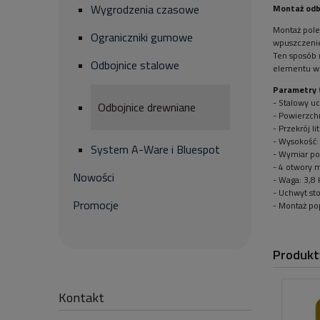
Wygrodzenia czasowe
Montaż odb
Montaż pole
Ograniczniki gumowe
wpuszczenie
Ten sposób 
Odbojnice stalowe
elementu w 
Parametry 
- Stalowy u
Odbojnice drewniane
- Powierzch
- Przekrój l
- Wysokość:
System A-Ware i Bluespot
- Wymiar po
- 4 otwory
Nowości
- Waga: 3,8 
- Uchwyt st
Promocje
- Montaż po
Produkt
Kontakt