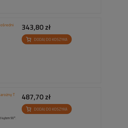
pośredni
343,80 zł
DODAJ DO KOSZYKA
arożny T
487,70 zł
DODAJ DO KOSZYKA
d kątem 90°.