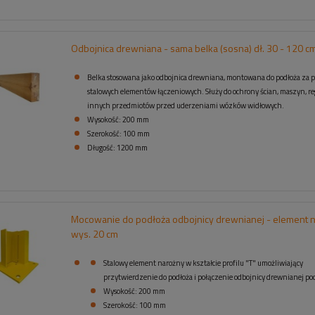
Odbojnica drewniana - sama belka (sosna) dł. 30 - 120 c
Belka stosowana jako odbojnica drewniana, montowana do podłoża za 
stalowych elementów łączeniowych. Służy do ochrony ścian, maszyn, re
innych przedmiotów przed uderzeniami wózków widłowych.
Wysokość: 200 mm
Szerokość: 100 mm
Długość: 1200 mm
Mocowanie do podłoża odbojnicy drewnianej - element n
wys. 20 cm
Stalowy element narożny w kształcie profilu "T" umożliwiający
przytwierdzenie do podłoża i połączenie odbojnicy drewnianej po
Wysokość: 200 mm
Szerokość: 100 mm