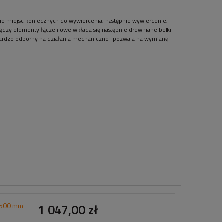
 miejsc koniecznych do wywiercenia, następnie wywiercenie,
zy elementy łączeniowe wkłada się następnie drewniane belki.
i bardzo odporny na działania mechaniczne i pozwala na wymianę
 1500 mm
1 047,00 zł